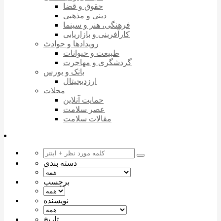
حقوق و قضا
دینی و مذهبی
فرهنگی، هنر و سینما
کارآفرینی و بازاریابی
رویدادها و حوادث
طبیعت و حیوانات
گردشگری و مهاجرت
بانک و بورس
ارزدیجیتال
مجلات
حمایت آنلاین
عصر سلامت
مقالات سلامت
دسته بندی
برچسب
نویسنده
تاریخ