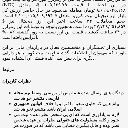
(BTC) در این لحظه با قیمت ۱۰۵,۶۳۹.۷۹ $، معادل
۸,۶۱۹,۰۴۵,۱۶۸ تومان معامله می‌شود. در حال حاضر ارزش کل
بازار ارز دیجیتال بیت کوین، معادل $ ۲,۱۰۰,۰۱۵,۸۰۸,۶۹۴ است.
حجم معاملات ۲۴ ساعت اخیر این ارز دیجیتال نیز $
۴۷,۷۲۸,۲۵۱,۸۵۹ بوده است. همچنین باتوجه به نوسانات این رمزارز
در ۲۴ ساعت گذشته، قیمت این ارز نسبت به روز گذشته ۰.۸۲%
افزایش یافته است.
بسیاری از تحلیلگران و متخصصین فعال در بازار‌های مالی بر این
باورند که می‌توان از اطلاعات گذشتۀ قیمت بیت کوین یا هر دارایی
دیگری برای پیش بینی آینده قیمتی آن استفاده نمود.
مرتبط
نظرات کاربران
دیدگاه های ارسال شده شما، پس از بررسی توسط
تیم مجله
منتشر خواهد شد.
فارسی
پیام هایی که حاوی توهین، افترا و یا خلاف
قوانین جمهوری
باشد منتشر نخواهد شد.
اسلامی ایران
لازم به یادآوری است که آی پی شخص نظر دهنده ثبت می
شود و کلیه
مسئولیت های حقوقی
نظرات بر عهده شخص
نظر بوده و قابل پیگیری قضایی می باشد که در صورت هر