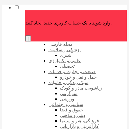
وارد شوید یا یک حساب کاربری جدید ایجاد کنید.
|
مجله فارسی
پزشکی و سلامت
آشپزی
علمی و تکنولوژی
تحصیلی
صنعت و تجارت و خدمات
حمل و نقل و خودرو
سبک زندگی و خانواده
زناشویی، مادر و کودک
سرگرمی
ورزشی
سیاسی و اجتماعی
حقوق و قضا
دینی و مذهبی
فرهنگی، هنر و سینما
کارآفرینی و بازاریابی