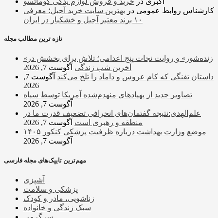
اکبری
در
خرید و فروش لوازم یدکی کوماتسو
کارشناس روابط عمومی
در
بهترین سایت خرید آجیل؛ معرفی
۱۰ برند معتبر آجیل و خشکبار در ایران
تازه ترین مطالب مجله
«زنده‌شور» و روایت نجات پنج اعدامی؛ تلاش برای بخشش در
آخرین شب زندگی
آگوست 7, 2026
داستان تفنگی که کام عروس و داماد را تلخ می‌کند
آگوست 7,
2026
تصاویر جدید از پهپادهای منهدم‌شده آمریکا توسط سپاه
آگوست 7, 2026
علم‌الهدی:نتیجه گفتمان‌های انحرافی تضعیف قدرت ما در
منطقه و رهبری است
آگوست 7, 2026
موضع وزارت بهداشت درباره ظرفیت پزشکی کنکور ۱۴۰۵
آگوست 7, 2026
مهم‌ترین تایپک‌های مجله فارسی
آشپزی
پزشکی و سلامت
زناشویی، مادر و کودک
سبک زندگی و خانواده
سرگرمی