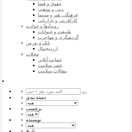
حقوق و قضا
دینی و مذهبی
فرهنگی، هنر و سینما
کارآفرینی و بازاریابی
رویدادها و حوادث
طبیعت و حیوانات
گردشگری و مهاجرت
بانک و بورس
ارزدیجیتال
مجلات
حمایت آنلاین
عصر سلامت
مقالات سلامت
دسته بندی
برچسب
نویسنده
تاریخ