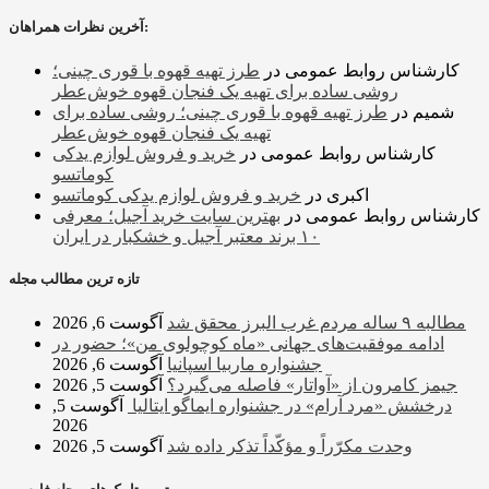
آخرین نظرات همراهان:
کارشناس روابط عمومی
در
طرز تهیه قهوه با قوری چینی؛
روشی ساده برای تهیه یک فنجان قهوه خوش‌عطر
شمیم
در
طرز تهیه قهوه با قوری چینی؛ روشی ساده برای
تهیه یک فنجان قهوه خوش‌عطر
کارشناس روابط عمومی
در
خرید و فروش لوازم یدکی
کوماتسو
اکبری
در
خرید و فروش لوازم یدکی کوماتسو
کارشناس روابط عمومی
در
بهترین سایت خرید آجیل؛ معرفی
۱۰ برند معتبر آجیل و خشکبار در ایران
تازه ترین مطالب مجله
مطالبه ۹ ساله مردم غرب البرز محقق شد
آگوست 6, 2026
ادامه موفقیت‌های جهانی «ماه کوچولوی من»؛ حضور در
جشنواره ماربیا اسپانیا
آگوست 6, 2026
جیمز کامرون از «آواتار» فاصله می‌گیرد؟
آگوست 5, 2026
درخشش «مرد آرام» در جشنواره ایماگو ایتالیا
آگوست 5,
2026
وحدت مکرّراً و مؤکّداً تذکر داده شد
آگوست 5, 2026