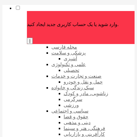
وارد شوید یا یک حساب کاربری جدید ایجاد کنید.
|
مجله فارسی
پزشکی و سلامت
آشپزی
علمی و تکنولوژی
تحصیلی
صنعت و تجارت و خدمات
حمل و نقل و خودرو
سبک زندگی و خانواده
زناشویی، مادر و کودک
سرگرمی
ورزشی
سیاسی و اجتماعی
حقوق و قضا
دینی و مذهبی
فرهنگی، هنر و سینما
کارآفرینی و بازاریابی