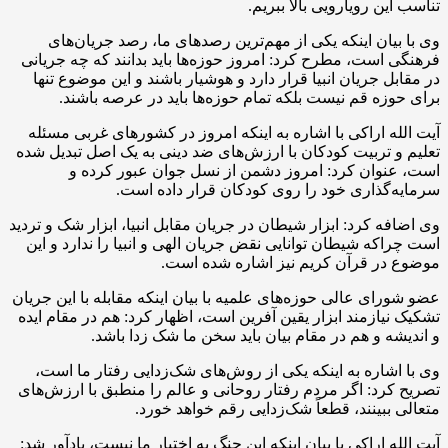
تناسب این رویارویی بالا ببریم.
وی با بیان اینکه یکی از مهم‌ترین رصدهای ما، رصد جریان‌های
فرهنگی است، مطرح کرد: امروز حوزه‌ها باید بدانند که چه جریانی
در مقابل جریان انبیا قرار دارد و هوشیار باشند و این موضوع تنها
برای حوزه قم نیست بلکه تمام حوزه‌ها باید در عرصه باشند.
آیت الله اراکی با اشاره به اینکه امروز در کشورهای غربی مسئله
تعلیم و تربیت کودکان با ارزش‌های ضد دینی به یک اصل تبدیل شده
است، عنوان کرد: امروز دشمن از نسل جوان عبور کرده و
سرمایه‌گذاری خود را روی کودکان قرار داده است.
وی اضافه کرد: ابزار شیطان در جریان مقابل انبیا، ابزار شک و تردید
است چراکه شیطان توانایی نقض جریان الهی و انبیا را ندارد و این
موضوع در قرآن کریم نیز اشاره شده است.
عضو شورای عالی حوزه‌های علمیه با بیان اینکه مقابله با این جریان
تشکیک نیازمند ابزار یقین آفرین است، اظهار کرد: هم در مقام ایده
و اندیشه و هم در مقام بیان باید سخن ما شک زدا باشد.
وی با اشاره به اینکه یکی از روش‌های شک‌زدایی رفتار ما است،
تصریح کرد: اگر مردم رفتار روحانی و عالم را منطبق با ارزش‌های
متعالی ببینند، قطعاً شک‌زدایی رقم خواهد خورد.
آیت الله اراکی با بیان اینکه این جنگ به اختیار ما نیست، یادآور شد: