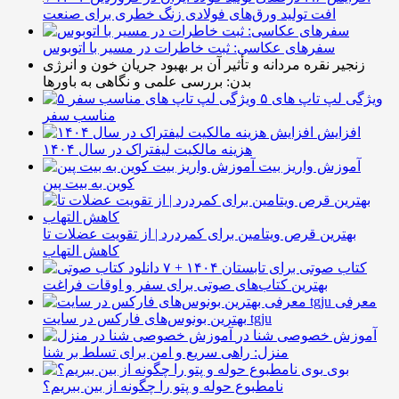
افت تولید ورق‌های فولادی زنگ خطری برای صنعت
سفرهای عکاسی: ثبت خاطرات در مسیر با اتوبوس
زنجیر نقره مردانه و تأثیر آن بر بهبود جریان خون و انرژی
بدن: بررسی علمی و نگاهی به باورها
۵ ویژگی لپ تاپ های
مناسب سفر
افزایش
هزینه مالکیت لیفتراک در سال ۱۴۰۴
آموزش واریز بیت
کوین به بیت پین
بهترین قرص ویتامین برای کمردرد | از تقویت عضلات تا
کاهش التهاب
۷ کتاب صوتی برای تابستان ۱۴۰۴ +
بهترین کتاب‌های صوتی برای سفر و اوقات فراغت
معرفی
بهترین بونوس‌های فارکس در سایت tgju
آموزش خصوصی شنا در
منزل: راهی سریع و امن برای تسلط بر شنا
بوی
نامطبوع حوله و پتو را چگونه از بین ببریم؟