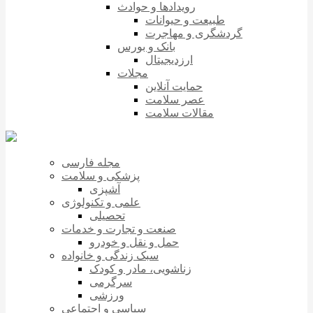
رویدادها و حوادث
طبیعت و حیوانات
گردشگری و مهاجرت
بانک و بورس
ارزدیجیتال
مجلات
حمایت آنلاین
عصر سلامت
مقالات سلامت
مجله فارسی
پزشکی و سلامت
آشپزی
علمی و تکنولوژی
تحصیلی
صنعت و تجارت و خدمات
حمل و نقل و خودرو
سبک زندگی و خانواده
زناشویی، مادر و کودک
سرگرمی
ورزشی
سیاسی و اجتماعی