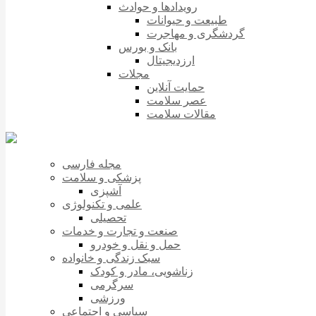
رویدادها و حوادث
طبیعت و حیوانات
گردشگری و مهاجرت
بانک و بورس
ارزدیجیتال
مجلات
حمایت آنلاین
عصر سلامت
مقالات سلامت
مجله فارسی
پزشکی و سلامت
آشپزی
علمی و تکنولوژی
تحصیلی
صنعت و تجارت و خدمات
حمل و نقل و خودرو
سبک زندگی و خانواده
زناشویی، مادر و کودک
سرگرمی
ورزشی
سیاسی و اجتماعی