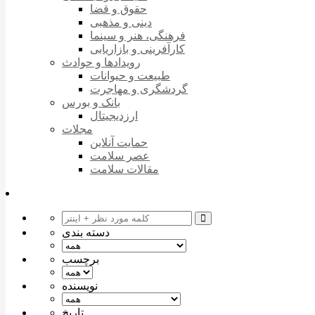
حقوق و قضا
دینی و مذهبی
فرهنگی، هنر و سینما
کارآفرینی و بازاریابی
رویدادها و حوادث
طبیعت و حیوانات
گردشگری و مهاجرت
بانک و بورس
ارزدیجیتال
مجلات
حمایت آنلاین
عصر سلامت
مقالات سلامت
دسته بندی
برچسب
نویسنده
تاریخ