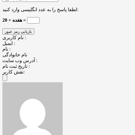
لطفا پاسخ را به عدد انگلیسی وارد کنید:
20 + هفده =
نام کاربری :
ایمیل :
نام :
نام خانوادگی
آدرس وب سایت :
تاریخ ثبت نام :
نقش کاربر: