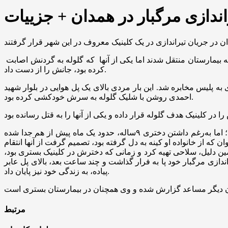
اندازی مرگبار در همدان + جزییات
بررسی‌ها نشان می‌داد که مرد جوانی با حضور در کلینیک، به ۲ربرادر همسر سابقش شلیک کرده و از آنجا گریخته است. هر دو مجروح به بیمارستان منتقل شدند اما یکی از آنها که گلوله به گردنش اصابت
کرده بود، جانش را از دست داد.
ه پلیس مخابره شد. این بار مردی بالای یک پل هوایی در بلوار شهید
احمدی روشن با شلیک گلوله به سرش خودکشی کرده بود.
بررسی‌های بیشتر نشان داد که عامل جنایت اهل همدان بود. او سال‌ها پیش با زنی که اهل یکی از شهرهای کردستان بود ازدواج کرده ؛ اما به‌رغم داشتن دختری ۹ساله، حدود یک ‌ماه پیش از هم جدا شده
ه از خانواده او کینه به دل گرفته بود، تصمیم گرفت از آنها انتقام
ستش جراحی شود. به همین دلیل، سلاحی تهیه کرد و زمانی که دخترش در کلینیک بستری بود،
شلیک کرد. او پس از تیراندازی مرگبار خود پا به فرار گذاشت و چند ساعت بعد، بالای پل عابر
پیاده، به زندگی خود نیز پایان داد.
مرتبط