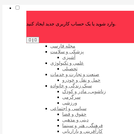
وارد شوید یا یک حساب کاربری جدید ایجاد کنید.
|
مجله فارسی
پزشکی و سلامت
آشپزی
علمی و تکنولوژی
تحصیلی
صنعت و تجارت و خدمات
حمل و نقل و خودرو
سبک زندگی و خانواده
زناشویی، مادر و کودک
سرگرمی
ورزشی
سیاسی و اجتماعی
حقوق و قضا
دینی و مذهبی
فرهنگی، هنر و سینما
کارآفرینی و بازاریابی