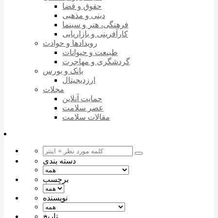
حقوق و قضا
دینی و مذهبی
فرهنگی، هنر و سینما
کارآفرینی و بازاریابی
رویدادها و حوادث
طبیعت و حیوانات
گردشگری و مهاجرت
بانک و بورس
ارزدیجیتال
مجلات
حمایت آنلاین
عصر سلامت
مقالات سلامت
دسته بندی
برچسب
نویسنده
تاریخ