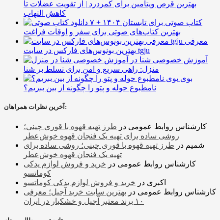
بهترین قرص ویتامین برای کمردرد | از تقویت عضلات تا
کاهش التهاب
۷ کتاب صوتی برای تابستان ۱۴۰۴ +
بهترین کتاب‌های صوتی برای سفر و اوقات فراغت
معرفی
بهترین بونوس‌های فارکس در سایت tgju
آموزش خصوصی شنا در
منزل: راهی سریع و امن برای تسلط بر شنا
بوی
نامطبوع حوله و پتو را چگونه از بین ببریم؟
آخرین نظرات همراهان:
کارشناس روابط عمومی
در
طرز تهیه قهوه با قوری چینی؛
روشی ساده برای تهیه یک فنجان قهوه خوش‌عطر
شمیم
در
طرز تهیه قهوه با قوری چینی؛ روشی ساده برای
تهیه یک فنجان قهوه خوش‌عطر
کارشناس روابط عمومی
در
خرید و فروش لوازم یدکی
کوماتسو
اکبری
در
خرید و فروش لوازم یدکی کوماتسو
کارشناس روابط عمومی
در
بهترین سایت خرید آجیل؛ معرفی
۱۰ برند معتبر آجیل و خشکبار در ایران