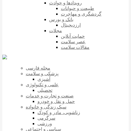
رویدادها و حوادث
طبیعت و حیوانات
گردشگری و مهاجرت
بانک و بورس
ارزدیجیتال
مجلات
حمایت آنلاین
عصر سلامت
مقالات سلامت
مجله فارسی
پزشکی و سلامت
آشپزی
علمی و تکنولوژی
تحصیلی
صنعت و تجارت و خدمات
حمل و نقل و خودرو
سبک زندگی و خانواده
زناشویی، مادر و کودک
سرگرمی
ورزشی
سیاسی و اجتماعی