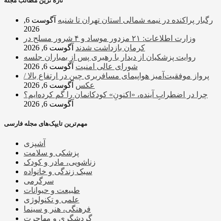
تازه ترین مطالب مجله
رگبار پراکنده در نیمه شمالی استان تهران تا شنبه
آگوست 6,
2026
وزارت اطلاعات: ۲۱ مزدور موساد و ۴ شرور مسلح در
کرمان بازداشت شدند
آگوست 6, 2026
روایت پزشکیان از دیدار با رهبری پس از بمباران جلسه
شورای عالی امنیت
آگوست 6, 2026
پرواز موفقیت‌آمیز هواپیمای مسافربری چین در ارتفاع بالا /
عکس
آگوست 6, 2026
چرا در اضطرابِ آینده، «اکنونِ» کودکانمان را گم کرده‌ایم؟
آگوست 6, 2026
مهم‌ترین تایپک‌های مجله فارسی
آشپزی
پزشکی و سلامت
زناشویی، مادر و کودک
سبک زندگی و خانواده
سرگرمی
طبیعت و حیوانات
علمی و تکنولوژی
فرهنگی، هنر و سینما
گردشگری و مهاجرت