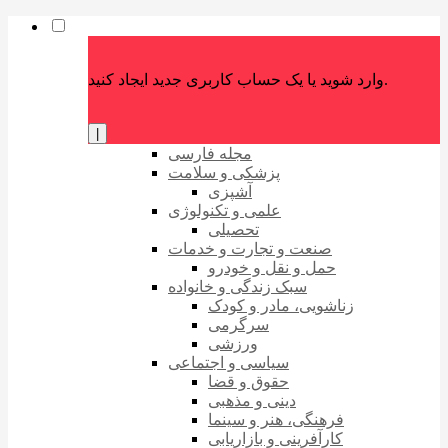
وارد شوید یا یک حساب کاربری جدید ایجاد کنید.
|
مجله فارسی
پزشکی و سلامت
آشپزی
علمی و تکنولوژی
تحصیلی
صنعت و تجارت و خدمات
حمل و نقل و خودرو
سبک زندگی و خانواده
زناشویی، مادر و کودک
سرگرمی
ورزشی
سیاسی و اجتماعی
حقوق و قضا
دینی و مذهبی
فرهنگی، هنر و سینما
کارآفرینی و بازاریابی