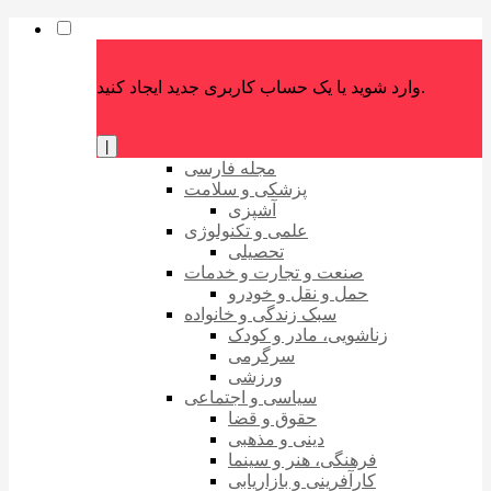
وارد شوید یا یک حساب کاربری جدید ایجاد کنید.
|
مجله فارسی
پزشکی و سلامت
آشپزی
علمی و تکنولوژی
تحصیلی
صنعت و تجارت و خدمات
حمل و نقل و خودرو
سبک زندگی و خانواده
زناشویی، مادر و کودک
سرگرمی
ورزشی
سیاسی و اجتماعی
حقوق و قضا
دینی و مذهبی
فرهنگی، هنر و سینما
کارآفرینی و بازاریابی