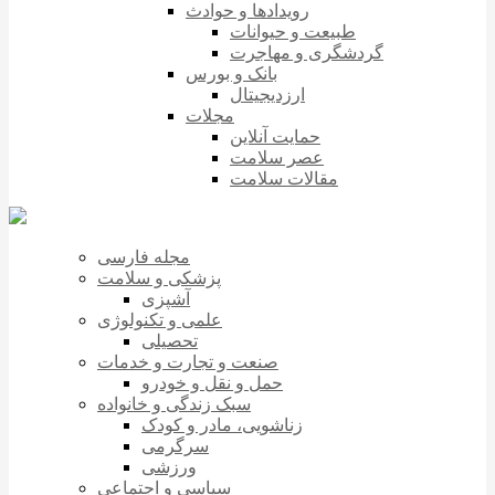
رویدادها و حوادث
طبیعت و حیوانات
گردشگری و مهاجرت
بانک و بورس
ارزدیجیتال
مجلات
حمایت آنلاین
عصر سلامت
مقالات سلامت
مجله فارسی
پزشکی و سلامت
آشپزی
علمی و تکنولوژی
تحصیلی
صنعت و تجارت و خدمات
حمل و نقل و خودرو
سبک زندگی و خانواده
زناشویی، مادر و کودک
سرگرمی
ورزشی
سیاسی و اجتماعی