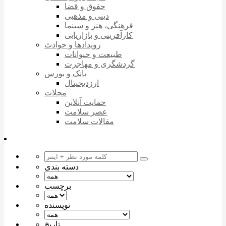
حقوق و قضا
دینی و مذهبی
فرهنگی، هنر و سینما
کارآفرینی و بازاریابی
رویدادها و حوادث
طبیعت و حیوانات
گردشگری و مهاجرت
بانک و بورس
ارزدیجیتال
مجلات
حمایت آنلاین
عصر سلامت
مقالات سلامت
دسته بندی
برچسب
نویسنده
تاریخ