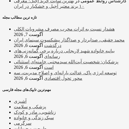
کارشناس روابط عمومی
در
بهترین سایت خرید آجیل؛ معرفی
۱۰ برند معتبر آجیل و خشکبار در ایران
تازه ترین مطالب مجله
هشدار نسبت به اثرات مخرب مصرف مشروبات الکلی
آگوست 7, 2026
محمد حقیقی، صدابردار و صداگذار پیشکسوت سینمای ایران
درگذشت
آگوست 6, 2026
بیانیه خانواده شهید لاریجانی درباره برخی گمانه‌زنی‌های
رسانه‌ای
آگوست 6, 2026
پزشکیان: شخصیت آیت‌الله سیدمجتبی خامنه‌ای استثنائی
است
آگوست 6, 2026
توسعه انرژی پاک، عدالت یارانه‌ای و اصلاح مدیریت، سه
محور تحول اقتصادی
آگوست 6, 2026
مهم‌ترین تایپک‌های مجله فارسی
آشپزی
پزشکی و سلامت
زناشویی، مادر و کودک
سبک زندگی و خانواده
سرگرمی
طبیعت و حیوانات