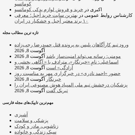
کوماتسو
اکبری
در
خرید و فروش لوازم یدکی کوماتسو
کارشناس روابط عمومی
در
بهترین سایت خرید آجیل؛ معرفی
۱۰ برند معتبر آجیل و خشکبار در ایران
تازه ترین مطالب مجله
ورود تیم کارآگاهان پلیس به پرونده قتل حمیدرضا رجب‌زاده
آگوست 8, 2026
مومنی: رسانه می‌تواند امنیت‌ساز باشد
آگوست 8, 2026
اسماعیلی: نامِ «خبرنگار»، مترادف با « آگاهی بخشی و
آزادگی» است
آگوست 8, 2026
حضور «احمد نادری» در خبرگزاری مهر به مناسبت روز
خبرنگار
آگوست 8, 2026
پزشکیان درخشش تیم ملی المپیاد هوش مصنوعی ایران را
تبریک گفت
آگوست 8, 2026
مهم‌ترین تایپک‌های مجله فارسی
آشپزی
پزشکی و سلامت
زناشویی، مادر و کودک
سبک زندگی و خانواده