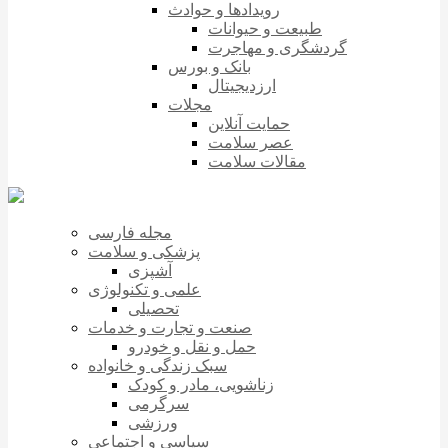
رویدادها و حوادث
طبیعت و حیوانات
گردشگری و مهاجرت
بانک و بورس
ارزدیجیتال
مجلات
حمایت آنلاین
عصر سلامت
مقالات سلامت
مجله فارسی
پزشکی و سلامت
آشپزی
علمی و تکنولوژی
تحصیلی
صنعت و تجارت و خدمات
حمل و نقل و خودرو
سبک زندگی و خانواده
زناشویی، مادر و کودک
سرگرمی
ورزشی
سیاسی و اجتماعی