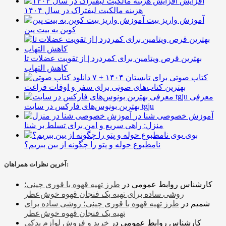
افزایش
هزینه مالکیت لیفتراک در سال ۱۴۰۴
آموزش واریز بیت
کوین به بیت پین
بهترین قرص ویتامین برای کمردرد | از تقویت عضلات تا
کاهش التهاب
۷ کتاب صوتی برای تابستان ۱۴۰۴ +
بهترین کتاب‌های صوتی برای سفر و اوقات فراغت
معرفی
بهترین بونوس‌های فارکس در سایت tgju
آموزش خصوصی شنا در
منزل: راهی سریع و امن برای تسلط بر شنا
بوی
نامطبوع حوله و پتو را چگونه از بین ببریم؟
آخرین نظرات همراهان:
کارشناس روابط عمومی
در
طرز تهیه قهوه با قوری چینی؛
روشی ساده برای تهیه یک فنجان قهوه خوش‌عطر
شمیم
در
طرز تهیه قهوه با قوری چینی؛ روشی ساده برای
تهیه یک فنجان قهوه خوش‌عطر
کارشناس روابط عمومی
در
خرید و فروش لوازم یدکی