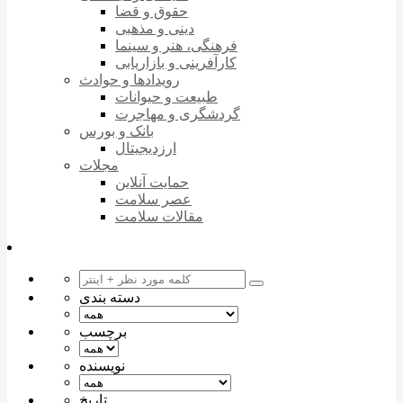
حقوق و قضا
دینی و مذهبی
فرهنگی، هنر و سینما
کارآفرینی و بازاریابی
رویدادها و حوادث
طبیعت و حیوانات
گردشگری و مهاجرت
بانک و بورس
ارزدیجیتال
مجلات
حمایت آنلاین
عصر سلامت
مقالات سلامت
دسته بندی
برچسب
نویسنده
تاریخ