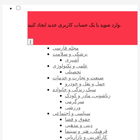
وارد شوید یا یک حساب کاربری جدید ایجاد کنید.
|
مجله فارسی
پزشکی و سلامت
آشپزی
علمی و تکنولوژی
تحصیلی
صنعت و تجارت و خدمات
حمل و نقل و خودرو
سبک زندگی و خانواده
زناشویی، مادر و کودک
سرگرمی
ورزشی
سیاسی و اجتماعی
حقوق و قضا
دینی و مذهبی
فرهنگی، هنر و سینما
کارآفرینی و بازاریابی