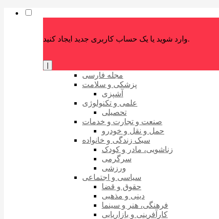
وارد شوید یا یک حساب کاربری جدید ایجاد کنید.
|
مجله فارسی
پزشکی و سلامت
آشپزی
علمی و تکنولوژی
تحصیلی
صنعت و تجارت و خدمات
حمل و نقل و خودرو
سبک زندگی و خانواده
زناشویی، مادر و کودک
سرگرمی
ورزشی
سیاسی و اجتماعی
حقوق و قضا
دینی و مذهبی
فرهنگی، هنر و سینما
کارآفرینی و بازاریابی