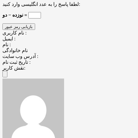
لطفا پاسخ را به عدد انگلیسی وارد کنید:
نوزده − دو =
نام کاربری :
ایمیل :
نام :
نام خانوادگی
آدرس وب سایت :
تاریخ ثبت نام :
نقش کاربر: