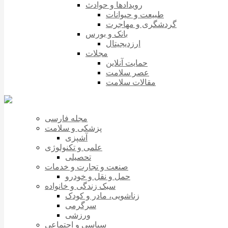
رویدادها و حوادث
طبیعت و حیوانات
گردشگری و مهاجرت
بانک و بورس
ارزدیجیتال
مجلات
حمایت آنلاین
عصر سلامت
مقالات سلامت
مجله فارسی
پزشکی و سلامت
آشپزی
علمی و تکنولوژی
تحصیلی
صنعت و تجارت و خدمات
حمل و نقل و خودرو
سبک زندگی و خانواده
زناشویی، مادر و کودک
سرگرمی
ورزشی
سیاسی و اجتماعی