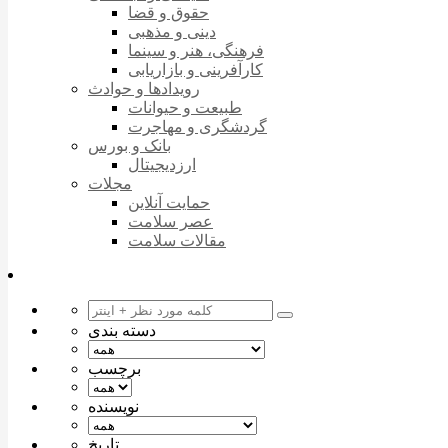
حقوق و قضا
دینی و مذهبی
فرهنگی، هنر و سینما
کارآفرینی و بازاریابی
رویدادها و حوادث
طبیعت و حیوانات
گردشگری و مهاجرت
بانک و بورس
ارزدیجیتال
مجلات
حمایت آنلاین
عصر سلامت
مقالات سلامت
دسته بندی
برچسب
نویسنده
تاریخ