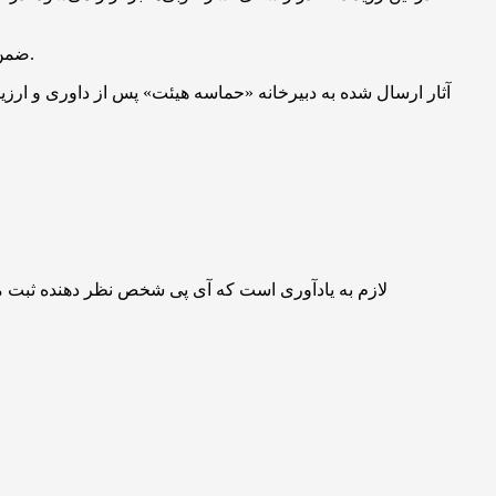
هیئت‌های فعال و علاقه‌مند می‌توانند با مراجعه به نشانی https://hamaseheyatha.ir ضمن ثبت اقدامات و برنامه‌های خود در این رویداد شرکت کنند.
آثار ارسال شده به دبیرخانه «حماسه هیئت» پس از داوری و ارزیا
لازم به یادآوری است که آی پی شخص نظر دهنده ثبت 