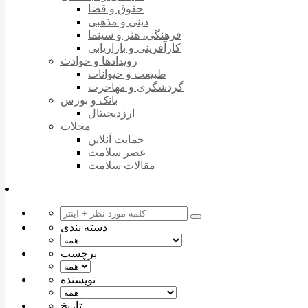
حقوق و قضا
دینی و مذهبی
فرهنگی، هنر و سینما
کارآفرینی و بازاریابی
رویدادها و حوادث
طبیعت و حیوانات
گردشگری و مهاجرت
بانک و بورس
ارزدیجیتال
مجلات
حمایت آنلاین
عصر سلامت
مقالات سلامت
دسته بندی
برچسب
نویسنده
تاریخ