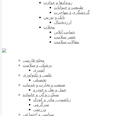
رویدادها و حوادث
طبیعت و حیوانات
گردشگری و مهاجرت
بانک و بورس
ارزدیجیتال
مجلات
حمایت آنلاین
عصر سلامت
مقالات سلامت
مجله فارسی
پزشکی و سلامت
آشپزی
علمی و تکنولوژی
تحصیلی
صنعت و تجارت و خدمات
حمل و نقل و خودرو
سبک زندگی و خانواده
زناشویی، مادر و کودک
سرگرمی
ورزشی
سیاسی و اجتماعی