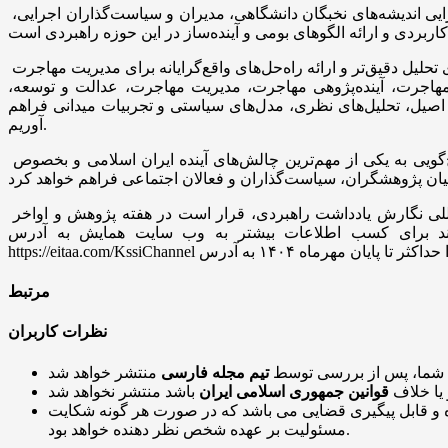
️ این پژوهشگر خاطر نشان کرد همایش ملی «سیاست پژوهی مهاجرت، جمعیت و توسعه پایدار در استان فارس» تلاشی در جهت هم‌افزایی اندیشه‌های نخبگان دانشگاهی، مدیران و سیاست‌گذاران اجرایی،
️ پژوهشگر اندیشکده مطالعات راهبردی کریمه شیراز با اشاره به اهداف پیش‌روی همایش بیان کرد: در همایش در پی آن هستیم زمینه‌های تحلیل دقیق‌تر و ارائه راه‌حل‌های واقع‌گرایانه برای مدیریت مهاجرت
اجرت، آینده‌پژوهی مهاجرت، مدیریت مهاجرت، عدالت و توسعه،
ی اصیل، تحلیل‌های نظری، مدل‌های سیاستی و تجربیات میدانی فراهم
آوریم.
️ اشرافی اظهار امیدواری کرد: این هم‌اندیشی ملی، گامی مؤثر در جهت شکل‌گیری درک مشترک میان نخبگان و مسئولان، برای پاسخ‌گویی به یکی از مهم‌ترین چالش‌های آینده ایران اسلامی و بخصوص
️ گفتنی‌ست همایش ملی «سیاست پژوهی مهاجرت، جمعیت و توسعه پایدار در استان فارس» در ذیل چهارمین دوره جشنواره بین‌المللی نگارش یادداشت راهبردی، قرار است در هفته پژوهش و اواخر
 به وب سایت همایش به آدرس www.kssi.ir و یا کانال همایش در پیام رسان ایتا به نشانی
مقالات خود را حداکثر تا پایان مهرماه
۱۴۰۴
مرتبط
نظرات کاربران
 شما، پس از بررسی توسط
تیم مجله فارسی
 یا خلاف
قوانین جمهوری اسلامی ایران
و قابل پیگیری قضایی می باشد که در صورت هر گونه شکایت
مسئولیت بر عهده شخص نظر دهنده خواهد بود.