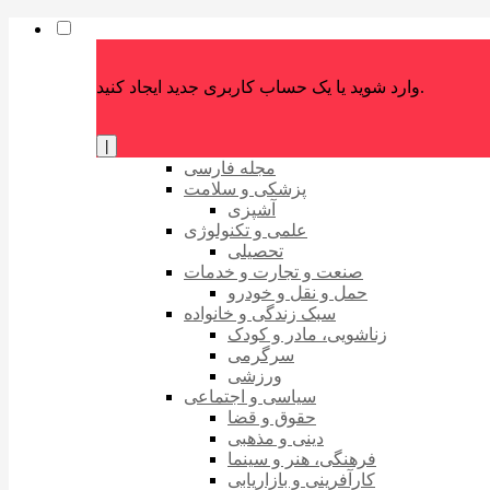
وارد شوید یا یک حساب کاربری جدید ایجاد کنید.
|
مجله فارسی
پزشکی و سلامت
آشپزی
علمی و تکنولوژی
تحصیلی
صنعت و تجارت و خدمات
حمل و نقل و خودرو
سبک زندگی و خانواده
زناشویی، مادر و کودک
سرگرمی
ورزشی
سیاسی و اجتماعی
حقوق و قضا
دینی و مذهبی
فرهنگی، هنر و سینما
کارآفرینی و بازاریابی