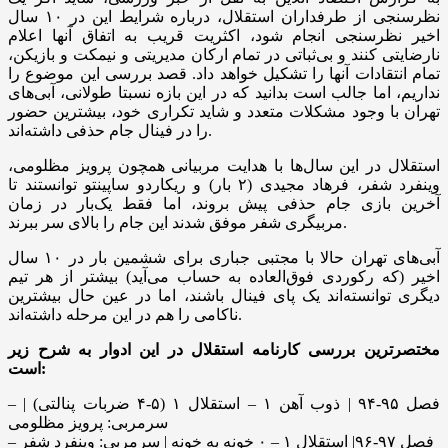
نظرسنجی از طرفداران استقلال، درباره شرایط این در ۱۰ سال
اخیر نظرسنجی انجام شود، اکثریت قریب به اتفاق آنها اعلام
نارضایتی کنند و بی‌ثباتی در تمام ارکان مدیریتی و نیمکت و بازیکن،
تمام انتقادات آنها را تشکیل خواهد داد. قصد بررسی این موضوع را
نداریم، اما جالب است بدانید که در این بازه نسبتا طولانی، آبی‌های
تهران با وجود مشکلات متعدد و شاید تکراری خود، بیشترین حضور
را در فینال جام حذفی داشته‌اند.
استقلال در این سال‌ها با هدایت مربیانی همچون پرویز مظلومی،
وینفرد شفر، فرهاد مجیدی (۲ بار) و ریکاردو ساپینتو توانستند تا
آخرین بازی جام حذفی پیش بروند، اما فقط یک‌بار در زمان
مربیگری شفر موفق شدند این جام را بالای سر ببرند.
آبی‌های تهران حالا با مجتبی جباری برای ششمین بار در ۱۰ سال
اخیر (که رکوردی فوق‌العاده به حساب می‌آید) بیشتر از هر تیم
دیگری توانسته‌اند یک پای فینال باشند، اما در عین حال بیشترین
ناکامی را هم در این مرحله داشته‌اند.
مختصرترین بررسی کارنامه استقلال در این ادوار به شرح زیر
است:
– فصل ۹۵-۹۴ | ذوب آهن ۱ – استقلال ۱ (۵-۴ ضربات پنالتی) |
سرمربی: پرویز مظلومی
– فصل ۹۷-۹۶| استقلال ۱ – ۰ خونه به خونه | سرمربی: وینفرد شفر