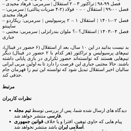
– فصل ۹۹-۹۸ | تراکتور ۳ – ۲ استقلال | سرمربی: فرهاد مجیدی
– فصل ۰۰-۹۹ | استقلال ۰ – ۰ فولاد (۲-۴ ضربات پنالتی) | سرمربی:
فرهاد مجیدی
– فصل ۰۲-۱۴۰۱ | استقلال ۱ – ۲ پرسپولیس | سرمربی: ریکاردو
ساپینتو
– فصل ۰۴-۱۴۰۳ | استقلال؟ –؟ ملوان بندرانزلی | سرمربی: مجتبی
جباری
بد نیست بدانید در این ۱۰ سال، بعد از استقلال (۶ حضور در فینال)،
تیم‌های پرسپولیس و تراکتور (هر کدام با ۲ حضور در فینال) دیگر
تیم‌هایی هستند که توانسته‌اند حضور تکراری در بازی پایانی داشته
باشند. حالا مجتبی جباری این فرصت را دارد تا به اولین مربی ایرانی
سالیان اخیر استقلال تبدیل شود که توانسته این تیم را قهرمان جام
حذفی کند.
مرتبط
نظرات کاربران
دیدگاه های ارسال شده شما، پس از بررسی توسط
تیم مجله
منتشر خواهد شد.
فارسی
پیام هایی که حاوی توهین، افترا و یا خلاف
قوانین جمهوری
باشد منتشر نخواهد شد.
اسلامی ایران