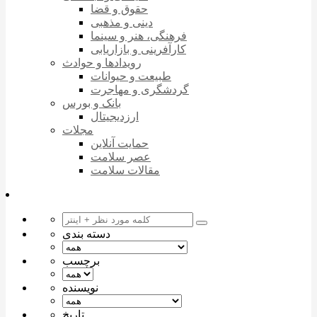
حقوق و قضا
دینی و مذهبی
فرهنگی، هنر و سینما
کارآفرینی و بازاریابی
رویدادها و حوادث
طبیعت و حیوانات
گردشگری و مهاجرت
بانک و بورس
ارزدیجیتال
مجلات
حمایت آنلاین
عصر سلامت
مقالات سلامت
دسته بندی
برچسب
نویسنده
تاریخ