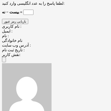
لطفا پاسخ را به عدد انگلیسی وارد کنید:
بیست − نه =
نام کاربری :
ایمیل :
نام :
نام خانوادگی
آدرس وب سایت :
تاریخ ثبت نام :
نقش کاربر: