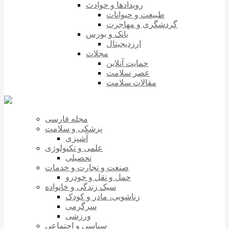
رویدادها و حوادث
طبیعت و حیوانات
گردشگری و مهاجرت
بانک و بورس
ارزدیجیتال
مجلات
حمایت آنلاین
عصر سلامت
مقالات سلامت
مجله فارسی
پزشکی و سلامت
آشپزی
علمی و تکنولوژی
تحصیلی
صنعت و تجارت و خدمات
حمل و نقل و خودرو
سبک زندگی و خانواده
زناشویی، مادر و کودک
سرگرمی
ورزشی
سیاسی و اجتماعی