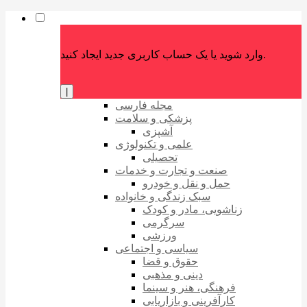
وارد شوید یا یک حساب کاربری جدید ایجاد کنید.
|
مجله فارسی
پزشکی و سلامت
آشپزی
علمی و تکنولوژی
تحصیلی
صنعت و تجارت و خدمات
حمل و نقل و خودرو
سبک زندگی و خانواده
زناشویی، مادر و کودک
سرگرمی
ورزشی
سیاسی و اجتماعی
حقوق و قضا
دینی و مذهبی
فرهنگی، هنر و سینما
کارآفرینی و بازاریابی