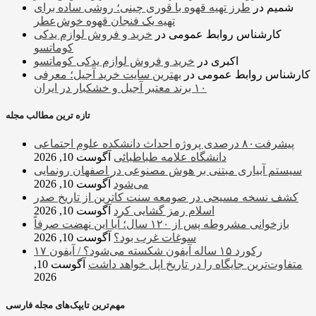
شمیم
در
طرز تهیه قهوه با قوری چینی؛ روشی ساده برای
تهیه یک فنجان قهوه خوش‌عطر
کارشناس روابط عمومی
در
خرید و فروش لوازم یدکی
کوماتسو
اکبری
در
خرید و فروش لوازم یدکی کوماتسو
کارشناس روابط عمومی
در
بهترین سایت خرید آجیل؛ معرفی
۱۰ برند معتبر آجیل و خشکبار در ایران
تازه ترین مطالب مجله
پیشرفت۸۰ درصدی پروژه احداث دانشکده علوم اجتماعی
دانشگاه علامه طباطبائی
آگوست 10, 2026
سیستم آبیاری مبتنی بر هوش مصنوعی در اصفهان رونمایی
می‌شود
آگوست 10, 2026
کشف نسخه‌ مسیحی در صومعه سنت کاترین از تاریخ صدر
اسلام رمز گشایی کرد
آگوست 10, 2026
بازخوانی مشروطه پس از ۱۲۰ سال؛ آیا این نهضت صرفاً
سوغات غرب بود؟
آگوست 10, 2026
رکورد ۱۵ ساله آیفون شکسته می‌شود؟ / آیفون ۱۷
متفاوت‌ترین جایگاه را در تاریخ اپل خواهد داشت
آگوست 10,
2026
مهم‌ترین تایپک‌های مجله فارسی