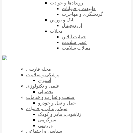
رویدادها و حوادث
طبیعت و حیوانات
گردشگری و مهاجرت
بانک و بورس
ارزدیجیتال
مجلات
حمایت آنلاین
عصر سلامت
مقالات سلامت
مجله فارسی
پزشکی و سلامت
آشپزی
علمی و تکنولوژی
تحصیلی
صنعت و تجارت و خدمات
حمل و نقل و خودرو
سبک زندگی و خانواده
زناشویی، مادر و کودک
سرگرمی
ورزشی
سیاسی و اجتماعی