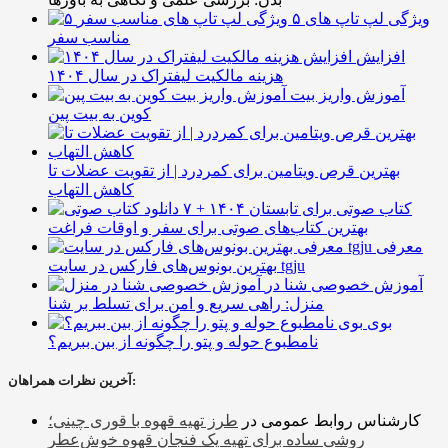
۵ ویژگی لپ تاپ های
مناسب سفر
افزایش
هزینه مالکیت لیفتراک در سال ۱۴۰۴
آموزش واریز بیت
کوین به بیت پین
بهترین قرص ویتامین برای کمردرد | از تقویت عضلات تا
کاهش التهاب
۷ کتاب صوتی برای تابستان ۱۴۰۴ +
بهترین کتاب‌های صوتی برای سفر و اوقات فراغت
معرفی
بهترین بونوس‌های فارکس در سایت tgju
آموزش خصوصی شنا در
منزل: راهی سریع و امن برای تسلط بر شنا
بوی
نامطبوع حوله و پتو را چگونه از بین ببریم؟
آخرین نظرات همراهان:
کارشناس روابط عمومی
در
طرز تهیه قهوه با قوری چینی؛
روشی ساده برای تهیه یک فنجان قهوه خوش‌عطر