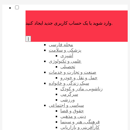
وارد شوید یا یک حساب کاربری جدید ایجاد کنید.
|
مجله فارسی
پزشکی و سلامت
آشپزی
علمی و تکنولوژی
تحصیلی
صنعت و تجارت و خدمات
حمل و نقل و خودرو
سبک زندگی و خانواده
زناشویی، مادر و کودک
سرگرمی
ورزشی
سیاسی و اجتماعی
حقوق و قضا
دینی و مذهبی
فرهنگی، هنر و سینما
کارآفرینی و بازاریابی