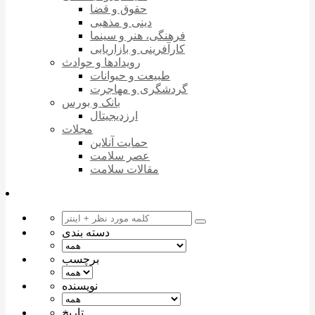
حقوق و قضا
دینی و مذهبی
فرهنگی، هنر و سینما
کارآفرینی و بازاریابی
رویدادها و حوادث
طبیعت و حیوانات
گردشگری و مهاجرت
بانک و بورس
ارزدیجیتال
مجلات
حمایت آنلاین
عصر سلامت
مقالات سلامت
دسته بندی
برچسب
نویسنده
تاریخ