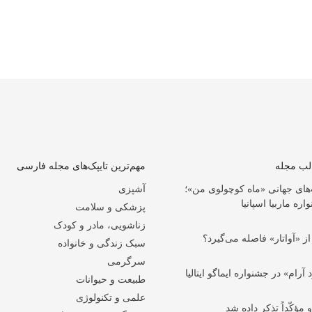
الب مجله
مهم‌ترین تایپک‌های مجله فارسی
‌های جهانی «ماه کوچولوی من»؛
آشپزی
ه ماربیا اسپانیا
پزشکی و سلامت
زناشویی، مادر و کودک
ز «آواتار» فاصله می‌گیرد؟
سبک زندگی و خانواده
سرگرمی
ام» در جشنواره ایماگو ایتالیا
طبیعت و حیوانات
علمی و تکنولوژی
 مؤکّداً تذکر داده شد