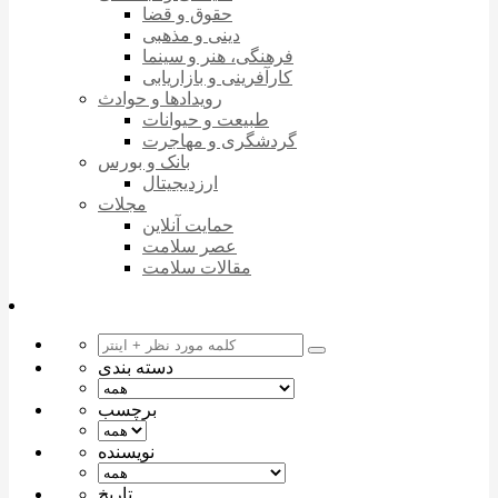
حقوق و قضا
دینی و مذهبی
فرهنگی، هنر و سینما
کارآفرینی و بازاریابی
رویدادها و حوادث
طبیعت و حیوانات
گردشگری و مهاجرت
بانک و بورس
ارزدیجیتال
مجلات
حمایت آنلاین
عصر سلامت
مقالات سلامت
دسته بندی
برچسب
نویسنده
تاریخ