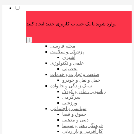
وارد شوید یا یک حساب کاربری جدید ایجاد کنید.
|
مجله فارسی
پزشکی و سلامت
آشپزی
علمی و تکنولوژی
تحصیلی
صنعت و تجارت و خدمات
حمل و نقل و خودرو
سبک زندگی و خانواده
زناشویی، مادر و کودک
سرگرمی
ورزشی
سیاسی و اجتماعی
حقوق و قضا
دینی و مذهبی
فرهنگی، هنر و سینما
کارآفرینی و بازاریابی