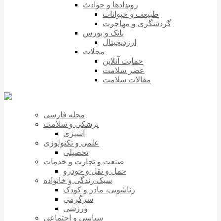
رویدادها و حوادث
طبیعت و حیوانات
گردشگری و مهاجرت
بانک و بورس
ارزدیجیتال
مجلات
حمایت آنلاین
عصر سلامت
مقالات سلامت
مجله فارسی
پزشکی و سلامت
آشپزی
علمی و تکنولوژی
تحصیلی
صنعت و تجارت و خدمات
حمل و نقل و خودرو
سبک زندگی و خانواده
زناشویی، مادر و کودک
سرگرمی
ورزشی
سیاسی و اجتماعی