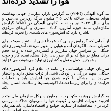
هوا را تشدید کرده‌اند
به گزارش بازار، سازمان جهانی بهداشت (WHO) می‌گوید آلودگی
هوای محیطی، سالانه باعث ۴.۵ میلیون مرگ زودرس می‌شود و
گزارش WMO برای سال ۲۰۲۴ نیز به نقاط کانونی آلودگی در
مکان‌هایی مانند حوزه آمازون، کانادا، سیبری و آفریقای مرکزی
اشاره دارد که آتش‌سوزی‌های شدیدی را تجربه کرده‌اند.
از آنجایی که گرمایش جهانی که عمدتاً ناشی از انتشار سوخت‌های
فسیلی است، الگوهای آب و هوایی را تغییر می‌دهد، آتش‌سوزی‌های
جنگلی در سراسر جهان مکررتر و گسترده‌تر شده‌اند و به حجم
ذرات معلق در هوا که بر اثر سوزاندن زغال سنگ، نفت، گاز و چوب
و همچنین حمل و نقل و کشاورزی تولید می‌شوند، می‌افزایند.
سازمان جهانی هواشناسی در بیانیه‌ای اعلام کرد: آتش‌سوزی‌های
جنگلی، سهم بزرگی در آلودگی ناشی از ذرات معلق دارند و انتظار
می‌رود این مشکل با گرم شدن هوا افزایش یابد و خطرات
فزاینده‌ای را برای زیرساخت‌ها، اکوسیستم‌ها و سلامت انسان ایجاد
کند.
به گزارش رویترز، «کو برت»، معاون دبیرکل سازمان ملل متحد
افزود: تغییرات اقلیمی و کیفیت هوا را نمی‌توان جداگانه بررسی
کرد. برای محافظت از سیاره، جوامع و اقتصادهایمان، باید همزمان
به هر دوی آنها بپردازیم.