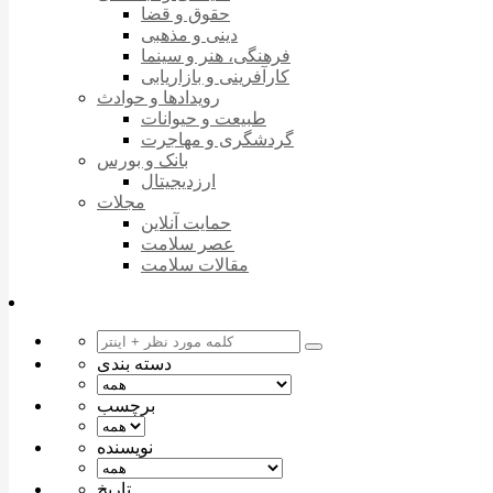
حقوق و قضا
دینی و مذهبی
فرهنگی، هنر و سینما
کارآفرینی و بازاریابی
رویدادها و حوادث
طبیعت و حیوانات
گردشگری و مهاجرت
بانک و بورس
ارزدیجیتال
مجلات
حمایت آنلاین
عصر سلامت
مقالات سلامت
دسته بندی
برچسب
نویسنده
تاریخ