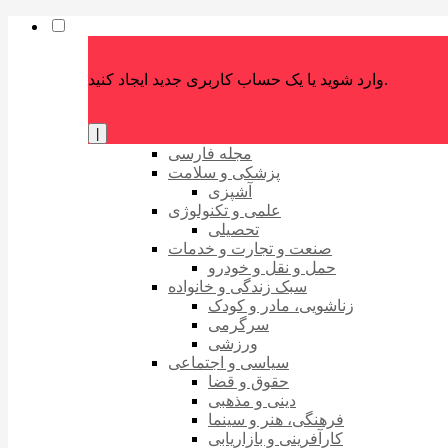
وارد شوید یا یک حساب کاربری جدید ایجاد کنید.
|
مجله فارسی
پزشکی و سلامت
آشپزی
علمی و تکنولوژی
تحصیلی
صنعت و تجارت و خدمات
حمل و نقل و خودرو
سبک زندگی و خانواده
زناشویی، مادر و کودک
سرگرمی
ورزشی
سیاسی و اجتماعی
حقوق و قضا
دینی و مذهبی
فرهنگی، هنر و سینما
کارآفرینی و بازاریابی