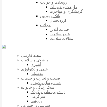
رویدادها و حوادث
طبیعت و حیوانات
گردشگری و مهاجرت
بانک و بورس
ارزدیجیتال
مجلات
حمایت آنلاین
عصر سلامت
مقالات سلامت
مجله فارسی
پزشکی و سلامت
آشپزی
علمی و تکنولوژی
تحصیلی
صنعت و تجارت و خدمات
حمل و نقل و خودرو
سبک زندگی و خانواده
زناشویی، مادر و کودک
سرگرمی
ورزشی
سیاسی و اجتماعی