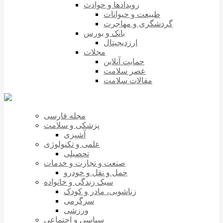
رویدادها و حوادث
طبیعت و حیوانات
گردشگری و مهاجرت
بانک و بورس
ارزدیجیتال
مجلات
حمایت آنلاین
عصر سلامت
مقالات سلامت
مجله فارسی
پزشکی و سلامت
آشپزی
علمی و تکنولوژی
تحصیلی
صنعت و تجارت و خدمات
حمل و نقل و خودرو
سبک زندگی و خانواده
زناشویی، مادر و کودک
سرگرمی
ورزشی
سیاسی و اجتماعی