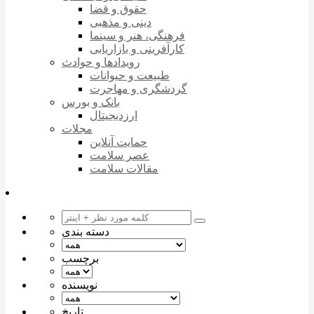
حقوق و قضا
دینی و مذهبی
فرهنگی، هنر و سینما
کارآفرینی و بازاریابی
رویدادها و حوادث
طبیعت و حیوانات
گردشگری و مهاجرت
بانک و بورس
ارزدیجیتال
مجلات
حمایت آنلاین
عصر سلامت
مقالات سلامت
دسته بندی
برچسب
نویسنده
تاریخ