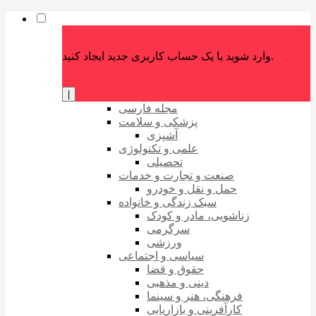
وارد شوید یا یک حساب کاربری جدید ایجاد کنید.
|
مجله فارسی
پزشکی و سلامت
آشپزی
علمی و تکنولوژی
تحصیلی
صنعت و تجارت و خدمات
حمل و نقل و خودرو
سبک زندگی و خانواده
زناشویی، مادر و کودک
سرگرمی
ورزشی
سیاسی و اجتماعی
حقوق و قضا
دینی و مذهبی
فرهنگی، هنر و سینما
کارآفرینی و بازاریابی