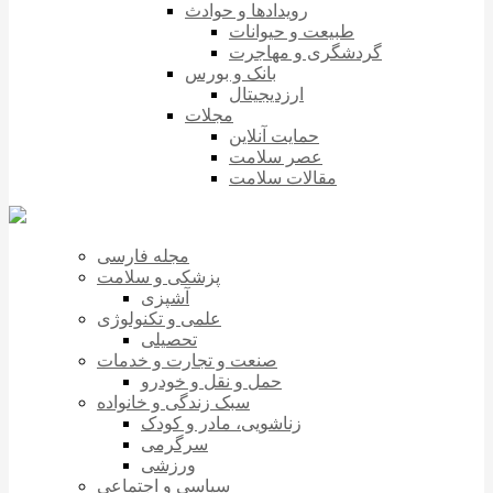
رویدادها و حوادث
طبیعت و حیوانات
گردشگری و مهاجرت
بانک و بورس
ارزدیجیتال
مجلات
حمایت آنلاین
عصر سلامت
مقالات سلامت
مجله فارسی
پزشکی و سلامت
آشپزی
علمی و تکنولوژی
تحصیلی
صنعت و تجارت و خدمات
حمل و نقل و خودرو
سبک زندگی و خانواده
زناشویی، مادر و کودک
سرگرمی
ورزشی
سیاسی و اجتماعی