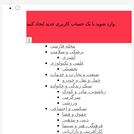
وارد شوید یا یک حساب کاربری جدید ایجاد کنید.
|
مجله فارسی
پزشکی و سلامت
آشپزی
علمی و تکنولوژی
تحصیلی
صنعت و تجارت و خدمات
حمل و نقل و خودرو
سبک زندگی و خانواده
زناشویی، مادر و کودک
سرگرمی
ورزشی
سیاسی و اجتماعی
حقوق و قضا
دینی و مذهبی
فرهنگی، هنر و سینما
کارآفرینی و بازاریابی