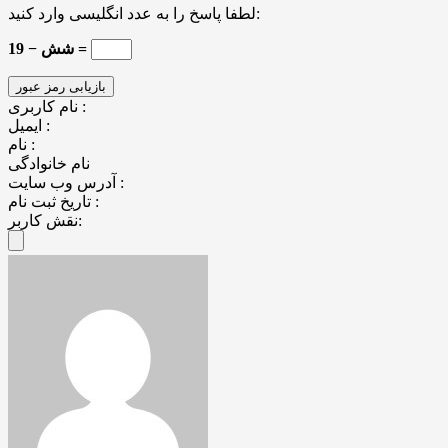
لطفا پاسخ را به عدد انگلیسی وارد کنید:
19 − شش =
نام کاربری :
ایمیل :
نام :
نام خانوادگی
آدرس وب سایت :
تاریخ ثبت نام :
نقش کاربر: