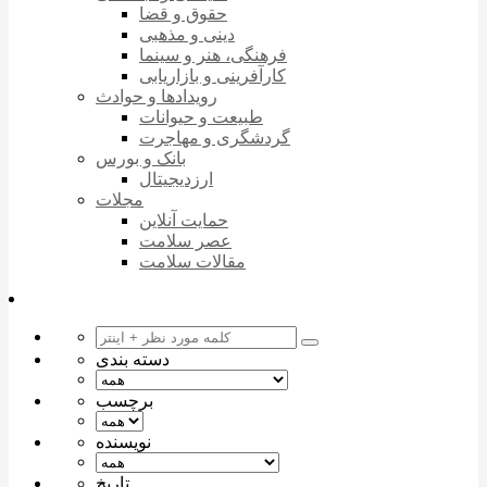
حقوق و قضا
دینی و مذهبی
فرهنگی، هنر و سینما
کارآفرینی و بازاریابی
رویدادها و حوادث
طبیعت و حیوانات
گردشگری و مهاجرت
بانک و بورس
ارزدیجیتال
مجلات
حمایت آنلاین
عصر سلامت
مقالات سلامت
دسته بندی
برچسب
نویسنده
تاریخ