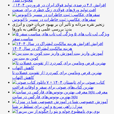
محبوب شد؟
افزایش ۴.۶ درصدی تولید فولاد ایران در فروردین ۱۴۰۴ /
افت تولید ورق‌های فولادی زنگ خطری برای صنعت
سفرهای عکاسی: ثبت خاطرات در مسیر با اتوبوس
زنجیر نقره مردانه و تأثیر آن بر بهبود جریان خون و انرژی
بدن: بررسی علمی و نگاهی به باورها
۵ ویژگی لپ تاپ های
مناسب سفر
افزایش
هزینه مالکیت لیفتراک در سال ۱۴۰۴
آموزش واریز بیت
کوین به بیت پین
بهترین قرص ویتامین برای کمردرد | از تقویت عضلات تا
کاهش التهاب
۷ کتاب صوتی برای تابستان ۱۴۰۴ +
بهترین کتاب‌های صوتی برای سفر و اوقات فراغت
معرفی
بهترین بونوس‌های فارکس در سایت tgju
آموزش خصوصی شنا در
منزل: راهی سریع و امن برای تسلط بر شنا
بوی