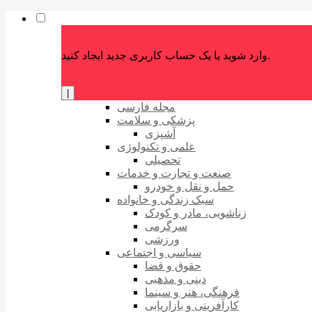
وارد شوید یا یک حساب کاربری جدید ایجاد کنید.
|
مجله فارسی
پزشکی و سلامت
آشپزی
علمی و تکنولوژی
تحصیلی
صنعت و تجارت و خدمات
حمل و نقل و خودرو
سبک زندگی و خانواده
زناشویی، مادر و کودک
سرگرمی
ورزشی
سیاسی و اجتماعی
حقوق و قضا
دینی و مذهبی
فرهنگی، هنر و سینما
کارآفرینی و بازاریابی