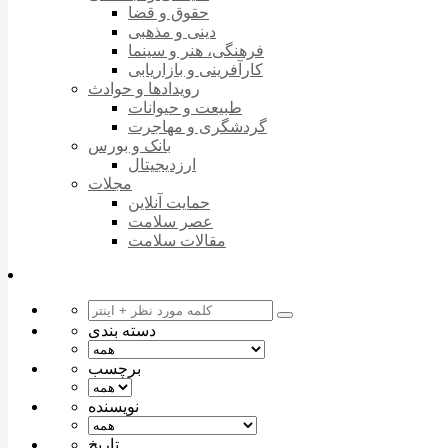
حقوق و قضا
دینی و مذهبی
فرهنگی، هنر و سینما
کارآفرینی و بازاریابی
رویدادها و حوادث
طبیعت و حیوانات
گردشگری و مهاجرت
بانک و بورس
ارزدیجیتال
مجلات
حمایت آنلاین
عصر سلامت
مقالات سلامت
دسته بندی
برچسب
نویسنده
تاریخ