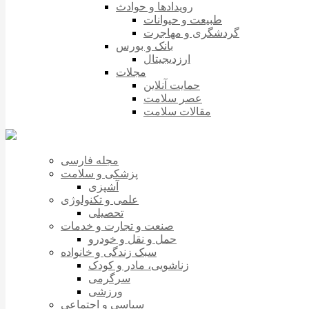
رویدادها و حوادث
طبیعت و حیوانات
گردشگری و مهاجرت
بانک و بورس
ارزدیجیتال
مجلات
حمایت آنلاین
عصر سلامت
مقالات سلامت
مجله فارسی
پزشکی و سلامت
آشپزی
علمی و تکنولوژی
تحصیلی
صنعت و تجارت و خدمات
حمل و نقل و خودرو
سبک زندگی و خانواده
زناشویی، مادر و کودک
سرگرمی
ورزشی
سیاسی و اجتماعی