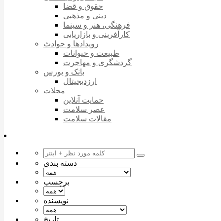
حقوق و قضا
دینی و مذهبی
فرهنگی، هنر و سینما
کارآفرینی و بازاریابی
رویدادها و حوادث
طبیعت و حیوانات
گردشگری و مهاجرت
بانک و بورس
ارزدیجیتال
مجلات
حمایت آنلاین
عصر سلامت
مقالات سلامت
دسته بندی
برچسب
نویسنده
تاریخ