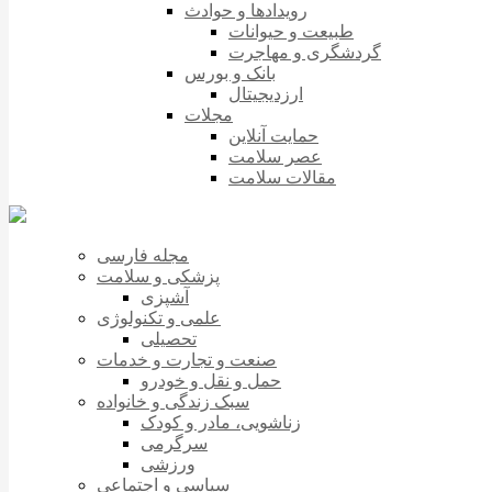
رویدادها و حوادث
طبیعت و حیوانات
گردشگری و مهاجرت
بانک و بورس
ارزدیجیتال
مجلات
حمایت آنلاین
عصر سلامت
مقالات سلامت
مجله فارسی
پزشکی و سلامت
آشپزی
علمی و تکنولوژی
تحصیلی
صنعت و تجارت و خدمات
حمل و نقل و خودرو
سبک زندگی و خانواده
زناشویی، مادر و کودک
سرگرمی
ورزشی
سیاسی و اجتماعی