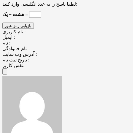
لطفا پاسخ را به عدد انگلیسی وارد کنید:
هشت − یک =
نام کاربری :
ایمیل :
نام :
نام خانوادگی
آدرس وب سایت :
تاریخ ثبت نام :
نقش کاربر: