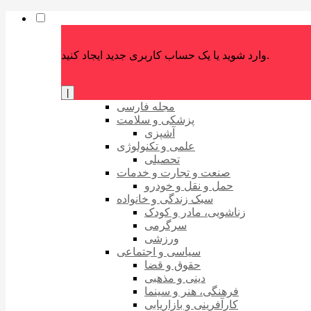
وارد شوید یا یک حساب کاربری جدید ایجاد کنید.
|
مجله فارسی
پزشکی و سلامت
آشپزی
علمی و تکنولوژی
تحصیلی
صنعت و تجارت و خدمات
حمل و نقل و خودرو
سبک زندگی و خانواده
زناشویی، مادر و کودک
سرگرمی
ورزشی
سیاسی و اجتماعی
حقوق و قضا
دینی و مذهبی
فرهنگی، هنر و سینما
کارآفرینی و بازاریابی