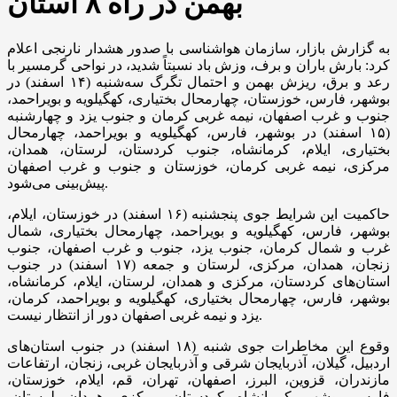
بهمن در راه ۸ استان
به گزارش بازار، سازمان هواشناسی با صدور هشدار نارنجی اعلام
کرد: بارش باران و برف، وزش باد نسبتاً شدید، در نواحی گرمسیر با
رعد و برق، ریزش بهمن و احتمال تگرگ سه‌شنبه (۱۴ اسفند) در
بوشهر، فارس، خوزستان، چهارمحال بختیاری، کهگیلویه و بویراحمد،
جنوب و غرب اصفهان، نیمه غربی کرمان و جنوب یزد و چهارشنبه
(۱۵ اسفند) در بوشهر، فارس، کهگیلویه و بویراحمد، چهارمحال
بختیاری، ایلام، کرمانشاه، جنوب کردستان، لرستان، همدان،
مرکزی، نیمه غربی کرمان، خوزستان و جنوب و غرب اصفهان
پیش‌بینی می‌شود.
حاکمیت این شرایط جوی پنجشنبه (۱۶ اسفند) در خوزستان، ایلام،
بوشهر، فارس، کهگیلویه و بویراحمد، چهارمحال بختیاری، شمال
غرب و شمال کرمان، جنوب یزد، جنوب و غرب اصفهان، جنوب
زنجان، همدان، مرکزی، لرستان و جمعه (۱۷ اسفند) در جنوب
استان‌های کردستان، مرکزی و همدان، لرستان، ایلام، کرمانشاه،
بوشهر، فارس، چهارمحال بختیاری، کهگیلویه و بویراحمد، کرمان،
یزد و نیمه غربی اصفهان دور از انتظار نیست.
وقوع این مخاطرات جوی شنبه (۱۸ اسفند) در جنوب استان‌های
اردبیل، گیلان، آذربایجان شرقی و آذربایجان غربی، زنجان، ارتفاعات
مازندران، قزوین، البرز، اصفهان، تهران، قم، ایلام، خوزستان،
فارس، بوشهر، کرمانشاه، کردستان، مرکزی، همدان، لرستان،