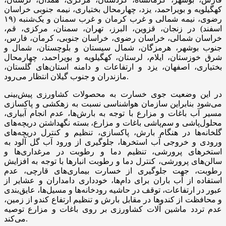
کهگیلویه و بویراحمد، یزد، چهارمحال بختیاری، نیمه جنوبی خراسان
رضوی، نیمه شمالی و غرب کرمان و غرب سمنان و یک‌شنبه (۱۹
اسفند) در زنجان، قزوین، البرز، تهران، سمنان، مرکزی، قم،
خراسان شمالی، خراسان رضوی، خراسان جنوبی، کرمان، فارس،
جنوب بوشهر، هرمزگان، شمال سیستان و بلوچستان، شمال و
شرق خوزستان، ایلام، لرستان، کهگیلویه و بویراحمد، چهارمحال
بختیاری، اصفهان، یزد و ارتفاعات و دامنه استان‌های گلستان،
مازندران و جنوب گیلان انتظار می‌رود.
در این وضعیت جوی خسارت به محصولات کشاورزی پیش‌بینی
می‌شود بنابراین سازمان هواشناسی نسبت به زهکشی و پاکسازی
مسیر آب باغات و مزارع با توجه به بارش‌ها، عدم انجام آبیاری،
محلول‌پاشی و سم‌پاشی باغات و مزارع، بسته نگهداشتن دریچه‌های
گلخانه‌ها در هنگام بارش، پاکسازی، تنظیم و کنترل دریچه‌های
ورودی و خروجی آب استخرها، جلوگیری از ورود آب گل آلود به
استخرهای پرورشی، تنظیم دما و رطوبت در مرغداری‌ها و
سالن‌های پرورشی، کنترل دما و رطوبت انبارها با توجه به افزایش
رطوبت، جهت جلوگیری از خسارت بیماری‌های قارچی، عدم
استفاده از آب باران برای دام‌ها، خودداری دامداران و عشایر از
عبور در ارتفاعات، توقف در حاشیه رودخانه‏‌ها و مسیل‏‌ها، عایق‌بندی
و محافظت از کندوها در مقابل بارش و تنظیم ارتفاع کندو از زمین،
عدم تردد ماشین‏ آلات کشاورزی بر روی باغات و مزارع توصیه
می‌کند.