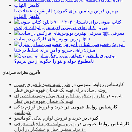
بهترین قرص ویتامین برای کمردرد | از تقویت عضلات تا
کاهش التهاب
۷ کتاب صوتی برای تابستان ۱۴۰۴ +
بهترین کتاب‌های صوتی برای سفر و اوقات فراغت
معرفی
بهترین بونوس‌های فارکس در سایت tgju
آموزش خصوصی شنا در
منزل: راهی سریع و امن برای تسلط بر شنا
بوی
نامطبوع حوله و پتو را چگونه از بین ببریم؟
آخرین نظرات همراهان:
کارشناس روابط عمومی
در
طرز تهیه قهوه با قوری چینی؛
روشی ساده برای تهیه یک فنجان قهوه خوش‌عطر
شمیم
در
طرز تهیه قهوه با قوری چینی؛ روشی ساده برای
تهیه یک فنجان قهوه خوش‌عطر
کارشناس روابط عمومی
در
خرید و فروش لوازم یدکی
کوماتسو
اکبری
در
خرید و فروش لوازم یدکی کوماتسو
کارشناس روابط عمومی
در
بهترین سایت خرید آجیل؛ معرفی
۱۰ برند معتبر آجیل و خشکبار در ایران