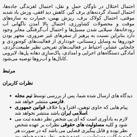
احتمال اختلال در ناوگان حمل و نقل، احتمال لغزندگی جاده‌ها،
احتمال انسداد گردنه‌های برف گیر، کاهش دید افقی، وزش باد شدید
موقتی، احتمال کولاک برف، ریزش بهمن، خسارت به سازه‌های
موقت و محصولات کشاورزی، احتمال بالا آمدن ناگهانی آب
رودخانه‌ها، سیلابی شدن مسیل‌ها و احتمال آب‌گرفتگی معابر وجود
دارد بنابراین نسبت به پرهیز از سفرهای غیر ضروری، مجهز بودن
خودروها به وسایل زمستانی، خودداری از فعالیت‌های کوه‌نوردی و
جابجایی عشایر، احتیاط در فعالیت‌های تفریحی نظیر طبیعت‌گردی،
آمادگی دستگاه‌های اجرایی و امدادی، پاک‌سازی دهانه پل‌ها، لایروبی
کانال‌ها و آب‌روها توصیه می‌شود.
مرتبط
نظرات کاربران
دیدگاه های ارسال شده شما، پس از بررسی توسط
تیم مجله
منتشر خواهد شد.
فارسی
پیام هایی که حاوی توهین، افترا و یا خلاف
قوانین جمهوری
باشد منتشر نخواهد شد.
اسلامی ایران
لازم به یادآوری است که آی پی شخص نظر دهنده ثبت می
شود و کلیه
مسئولیت های حقوقی
نظرات بر عهده شخص
نظر بوده و قابل پیگیری قضایی می باشد که در صورت هر
گونه شکایت مسئولیت بر عهده شخص نظر دهنده خواهد بود.