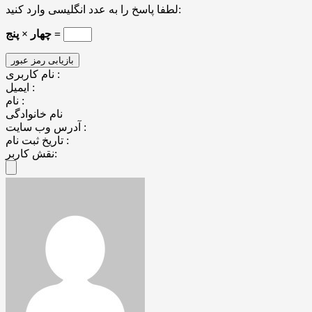
لطفا پاسخ را به عدد انگلیسی وارد کنید:
چهار × پنج =
نام کاربری :
ایمیل :
نام :
نام خانوادگی
آدرس وب سایت :
تاریخ ثبت نام :
نقش کاربر: