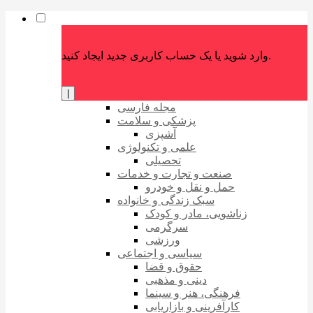
وارد شوید یا یک حساب کاربری جدید ایجاد کنید.
|
مجله فارسی
پزشکی و سلامت
آشپزی
علمی و تکنولوژی
تحصیلی
صنعت و تجارت و خدمات
حمل و نقل و خودرو
سبک زندگی و خانواده
زناشویی، مادر و کودک
سرگرمی
ورزشی
سیاسی و اجتماعی
حقوق و قضا
دینی و مذهبی
فرهنگی، هنر و سینما
کارآفرینی و بازاریابی