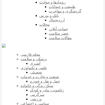
رویدادها و حوادث
طبیعت و حیوانات
گردشگری و مهاجرت
بانک و بورس
ارزدیجیتال
مجلات
حمایت آنلاین
عصر سلامت
مقالات سلامت
مجله فارسی
پزشکی و سلامت
آشپزی
علمی و تکنولوژی
تحصیلی
صنعت و تجارت و خدمات
حمل و نقل و خودرو
سبک زندگی و خانواده
زناشویی، مادر و کودک
سرگرمی
ورزشی
سیاسی و اجتماعی