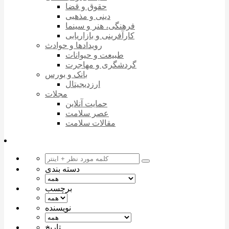
حقوق و قضا
دینی و مذهبی
فرهنگی، هنر و سینما
کارآفرینی و بازاریابی
رویدادها و حوادث
طبیعت و حیوانات
گردشگری و مهاجرت
بانک و بورس
ارزدیجیتال
مجلات
حمایت آنلاین
عصر سلامت
مقالات سلامت
دسته بندی
برچسب
نویسنده
تاریخ