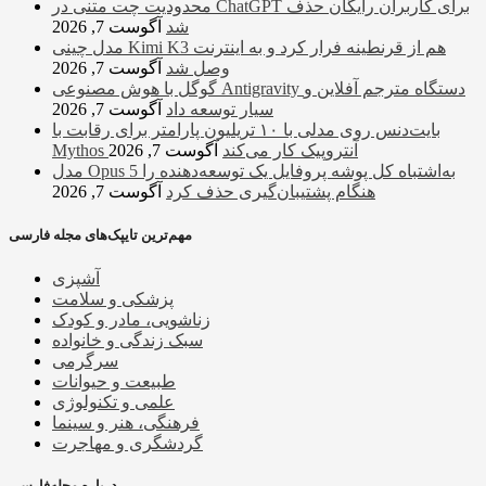
محدودیت چت متنی در ChatGPT برای کاربران رایگان حذف
شد
آگوست 7, 2026
مدل چینی Kimi K3 هم از قرنطینه فرار کرد و به اینترنت
وصل شد
آگوست 7, 2026
گوگل با هوش مصنوعی Antigravity دستگاه مترجم آفلاین و
سیار توسعه داد
آگوست 7, 2026
بایت‌دنس روی مدلی با ۱۰ تریلیون پارامتر برای رقابت با
Mythos آنتروپیک کار می‌کند
آگوست 7, 2026
مدل Opus 5 به‌اشتباه کل پوشه پروفایل یک توسعه‌دهنده را
هنگام پشتیبان‌گیری حذف کرد
آگوست 7, 2026
مهم‌ترین تایپک‌های مجله فارسی
آشپزی
پزشکی و سلامت
زناشویی، مادر و کودک
سبک زندگی و خانواده
سرگرمی
طبیعت و حیوانات
علمی و تکنولوژی
فرهنگی، هنر و سینما
گردشگری و مهاجرت
درباره مجله‌فارسی