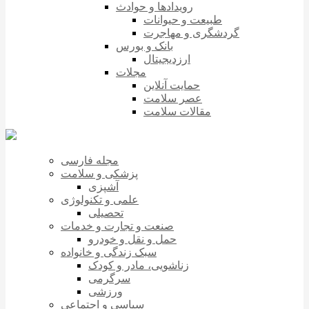
رویدادها و حوادث
طبیعت و حیوانات
گردشگری و مهاجرت
بانک و بورس
ارزدیجیتال
مجلات
حمایت آنلاین
عصر سلامت
مقالات سلامت
مجله فارسی
پزشکی و سلامت
آشپزی
علمی و تکنولوژی
تحصیلی
صنعت و تجارت و خدمات
حمل و نقل و خودرو
سبک زندگی و خانواده
زناشویی، مادر و کودک
سرگرمی
ورزشی
سیاسی و اجتماعی