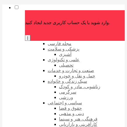
وارد شوید یا یک حساب کاربری جدید ایجاد کنید.
|
مجله فارسی
پزشکی و سلامت
آشپزی
علمی و تکنولوژی
تحصیلی
صنعت و تجارت و خدمات
حمل و نقل و خودرو
سبک زندگی و خانواده
زناشویی، مادر و کودک
سرگرمی
ورزشی
سیاسی و اجتماعی
حقوق و قضا
دینی و مذهبی
فرهنگی، هنر و سینما
کارآفرینی و بازاریابی