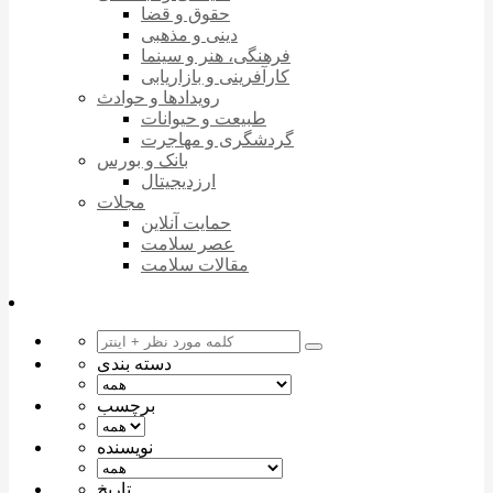
حقوق و قضا
دینی و مذهبی
فرهنگی، هنر و سینما
کارآفرینی و بازاریابی
رویدادها و حوادث
طبیعت و حیوانات
گردشگری و مهاجرت
بانک و بورس
ارزدیجیتال
مجلات
حمایت آنلاین
عصر سلامت
مقالات سلامت
دسته بندی
برچسب
نویسنده
تاریخ