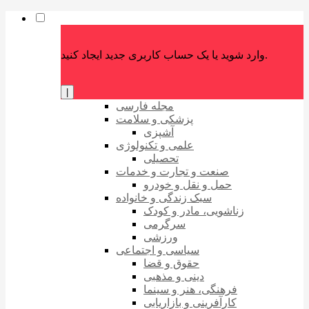
وارد شوید یا یک حساب کاربری جدید ایجاد کنید.
|
مجله فارسی
پزشکی و سلامت
آشپزی
علمی و تکنولوژی
تحصیلی
صنعت و تجارت و خدمات
حمل و نقل و خودرو
سبک زندگی و خانواده
زناشویی، مادر و کودک
سرگرمی
ورزشی
سیاسی و اجتماعی
حقوق و قضا
دینی و مذهبی
فرهنگی، هنر و سینما
کارآفرینی و بازاریابی