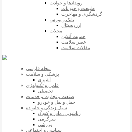
رویدادها و حوادث
طبیعت و حیوانات
گردشگری و مهاجرت
بانک و بورس
ارزدیجیتال
مجلات
حمایت آنلاین
عصر سلامت
مقالات سلامت
مجله فارسی
پزشکی و سلامت
آشپزی
علمی و تکنولوژی
تحصیلی
صنعت و تجارت و خدمات
حمل و نقل و خودرو
سبک زندگی و خانواده
زناشویی، مادر و کودک
سرگرمی
ورزشی
سیاسی و اجتماعی