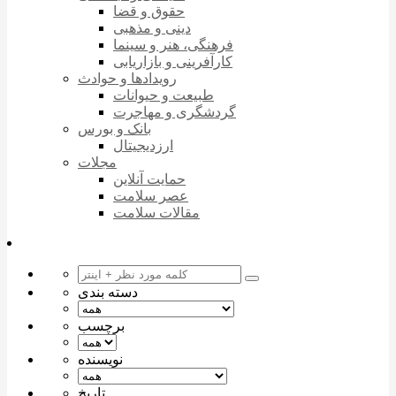
حقوق و قضا
دینی و مذهبی
فرهنگی، هنر و سینما
کارآفرینی و بازاریابی
رویدادها و حوادث
طبیعت و حیوانات
گردشگری و مهاجرت
بانک و بورس
ارزدیجیتال
مجلات
حمایت آنلاین
عصر سلامت
مقالات سلامت
دسته بندی
برچسب
نویسنده
تاریخ