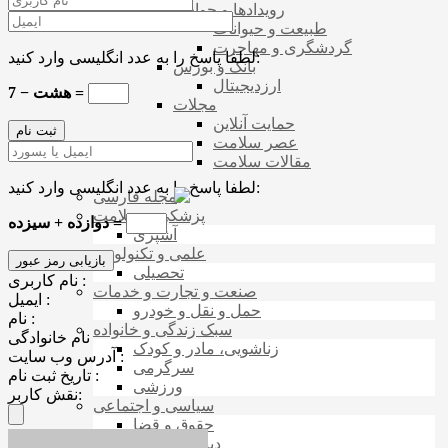
رویدادها و حوادث
طبیعت و حیوانات
گردشگری و مهاجرت
لطفا پاسخ را به عدد انگلیسی وارد کنید:
بانک و بورس
ارزدیجیتال
هشت − 7 =
مجلات
حمایت آنلاین
عصر سلامت
مقالات سلامت
لطفا پاسخ را به عدد انگلیسی وارد کنید:
مجله فارسی
پزشکی و سلامت
دوازده + سیزده =
آشپزی
علمی و تکنولوژی
تحصیلی
نام کاربری :
صنعت و تجارت و خدمات
ایمیل :
حمل و نقل و خودرو
نام :
سبک زندگی و خانواده
نام خانوادگی
زناشویی، مادر و کودک
آدرس وب سایت :
سرگرمی
تاریخ ثبت نام :
ورزشی
نقش کاربر:
سیاسی و اجتماعی
حقوق و قضا
دینی و مذهبی