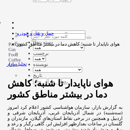
حمل و نقل و خودرو
دسته بندی
هوای ناپایدار تا شنبه؛ کاهش دما در بیشتر مناطق کشور
Parking
Gas
برچسب
Food
Coffee
تحلیل بازار
نویسنده
Misc
تاریخ
هوای ناپایدار تا شنبه؛ کاهش
دما در بیشتر مناطق کشور
به گزارش بازار، سازمان هواشناسی کشور اعلام کرد امروز
(سه‌شنبه) در شمال آذربایجان غربی، آذربایجان شرقی و
اردبیل و همچنین در برخی نقاط استان‌های گیلان، مازندران و
گلستان در ساعات بعدازظهر افزایش ابر، گاهی رگبار و رعد و
برق و وزش باد شدید پیش‌بینی می‌شود. در سواحل شمالی