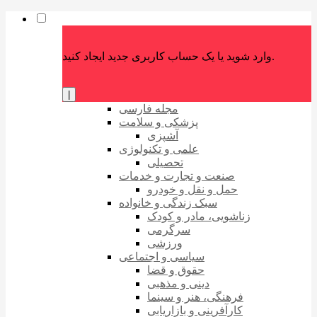
وارد شوید یا یک حساب کاربری جدید ایجاد کنید.
|
مجله فارسی
پزشکی و سلامت
آشپزی
علمی و تکنولوژی
تحصیلی
صنعت و تجارت و خدمات
حمل و نقل و خودرو
سبک زندگی و خانواده
زناشویی، مادر و کودک
سرگرمی
ورزشی
سیاسی و اجتماعی
حقوق و قضا
دینی و مذهبی
فرهنگی، هنر و سینما
کارآفرینی و بازاریابی