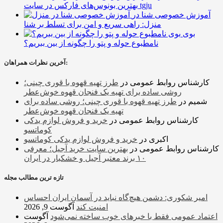
بهترین بونوس‌های فارکس در سایت tgju
آموزش خصوصی شنا در
منزل: راهی سریع و امن برای تسلط بر شنا
بوی
نامطبوع حوله و پتو را چگونه از بین ببریم؟
آخرین نظرات همراهان:
کارشناس روابط عمومی
در
طرز تهیه قهوه با قوری چینی؛
روشی ساده برای تهیه یک فنجان قهوه خوش‌عطر
شمیم
در
طرز تهیه قهوه با قوری چینی؛ روشی ساده برای
تهیه یک فنجان قهوه خوش‌عطر
کارشناس روابط عمومی
در
خرید و فروش لوازم یدکی
کوماتسو
اکبری
در
خرید و فروش لوازم یدکی کوماتسو
کارشناس روابط عمومی
در
بهترین سایت خرید آجیل؛ معرفی
۱۰ برند معتبر آجیل و خشکبار در ایران
تازه ترین مطالب مجله
امیر شکوری: دشمن هیچ‌گاه نباید در آسمان ایران احساس
امنیت کند
آگوست 9, 2026
اعتماد عمومی فقط با خبرهای خوب ساخته نمی‌شود
آگوست