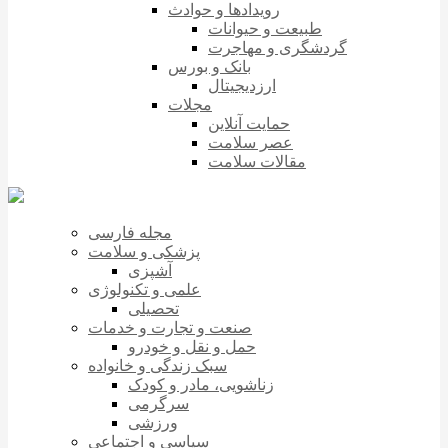
رویدادها و حوادث
طبیعت و حیوانات
گردشگری و مهاجرت
بانک و بورس
ارزدیجیتال
مجلات
حمایت آنلاین
عصر سلامت
مقالات سلامت
مجله فارسی
پزشکی و سلامت
آشپزی
علمی و تکنولوژی
تحصیلی
صنعت و تجارت و خدمات
حمل و نقل و خودرو
سبک زندگی و خانواده
زناشویی، مادر و کودک
سرگرمی
ورزشی
سیاسی و اجتماعی