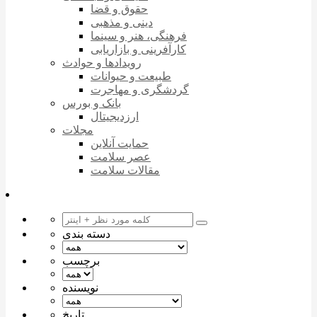
حقوق و قضا
دینی و مذهبی
فرهنگی، هنر و سینما
کارآفرینی و بازاریابی
رویدادها و حوادث
طبیعت و حیوانات
گردشگری و مهاجرت
بانک و بورس
ارزدیجیتال
مجلات
حمایت آنلاین
عصر سلامت
مقالات سلامت
دسته بندی
برچسب
نویسنده
تاریخ