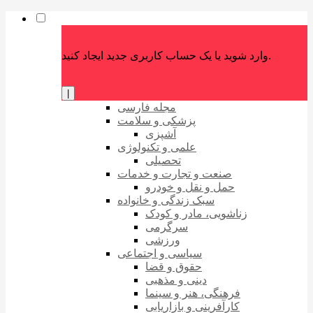
وارد شوید یا یک حساب کاربری جدید ایجاد کنید.
|
مجله فارسی
پزشکی و سلامت
آشپزی
علمی و تکنولوژی
تحصیلی
صنعت و تجارت و خدمات
حمل و نقل و خودرو
سبک زندگی و خانواده
زناشویی، مادر و کودک
سرگرمی
ورزشی
سیاسی و اجتماعی
حقوق و قضا
دینی و مذهبی
فرهنگی، هنر و سینما
کارآفرینی و بازاریابی