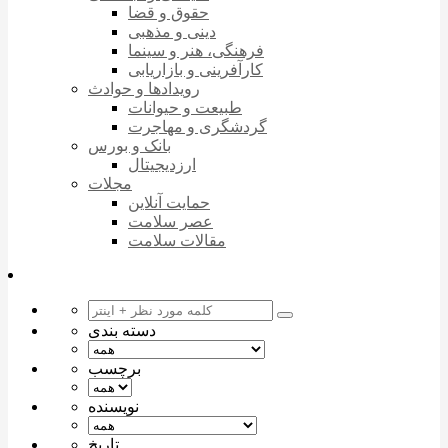
حقوق و قضا
دینی و مذهبی
فرهنگی، هنر و سینما
کارآفرینی و بازاریابی
رویدادها و حوادث
طبیعت و حیوانات
گردشگری و مهاجرت
بانک و بورس
ارزدیجیتال
مجلات
حمایت آنلاین
عصر سلامت
مقالات سلامت
دسته بندی
برچسب
نویسنده
تاریخ