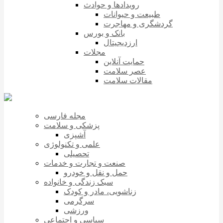
رویدادها و حوادث
طبیعت و حیوانات
گردشگری و مهاجرت
بانک و بورس
ارزدیجیتال
مجلات
حمایت آنلاین
عصر سلامت
مقالات سلامت
مجله فارسی
پزشکی و سلامت
آشپزی
علمی و تکنولوژی
تحصیلی
صنعت و تجارت و خدمات
حمل و نقل و خودرو
سبک زندگی و خانواده
زناشویی، مادر و کودک
سرگرمی
ورزشی
سیاسی و اجتماعی