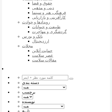
حقوق و قضا
دینی و مذهبی
فرهنگی، هنر و سینما
کارآفرینی و بازاریابی
رویدادها و حوادث
طبیعت و حیوانات
گردشگری و مهاجرت
بانک و بورس
ارزدیجیتال
مجلات
حمایت آنلاین
عصر سلامت
مقالات سلامت
دسته بندی
برچسب
نویسنده
تاریخ