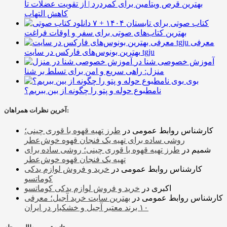
بهترین قرص ویتامین برای کمردرد | از تقویت عضلات تا
کاهش التهاب
۷ کتاب صوتی برای تابستان ۱۴۰۴ +
بهترین کتاب‌های صوتی برای سفر و اوقات فراغت
معرفی
بهترین بونوس‌های فارکس در سایت tgju
آموزش خصوصی شنا در
منزل: راهی سریع و امن برای تسلط بر شنا
بوی
نامطبوع حوله و پتو را چگونه از بین ببریم؟
آخرین نظرات همراهان:
کارشناس روابط عمومی
در
طرز تهیه قهوه با قوری چینی؛
روشی ساده برای تهیه یک فنجان قهوه خوش‌عطر
شمیم
در
طرز تهیه قهوه با قوری چینی؛ روشی ساده برای
تهیه یک فنجان قهوه خوش‌عطر
کارشناس روابط عمومی
در
خرید و فروش لوازم یدکی
کوماتسو
اکبری
در
خرید و فروش لوازم یدکی کوماتسو
کارشناس روابط عمومی
در
بهترین سایت خرید آجیل؛ معرفی
۱۰ برند معتبر آجیل و خشکبار در ایران