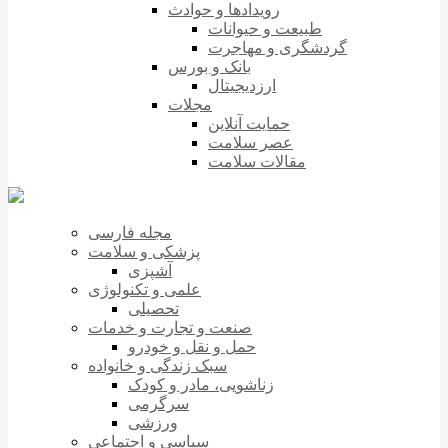
رویدادها و حوادث
طبیعت و حیوانات
گردشگری و مهاجرت
بانک و بورس
ارزدیجیتال
مجلات
حمایت آنلاین
عصر سلامت
مقالات سلامت
مجله فارسی
پزشکی و سلامت
آشپزی
علمی و تکنولوژی
تحصیلی
صنعت و تجارت و خدمات
حمل و نقل و خودرو
سبک زندگی و خانواده
زناشویی، مادر و کودک
سرگرمی
ورزشی
سیاسی و اجتماعی