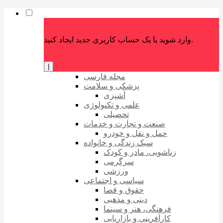
وارد شوید یا یک حساب کاربری جدید ایجاد کنید.
|
مجله فارسی
پزشکی و سلامت
آشپزی
علمی و تکنولوژی
تحصیلی
صنعت و تجارت و خدمات
حمل و نقل و خودرو
سبک زندگی و خانواده
زناشویی، مادر و کودک
سرگرمی
ورزشی
سیاسی و اجتماعی
حقوق و قضا
دینی و مذهبی
فرهنگی، هنر و سینما
کارآفرینی و بازاریابی