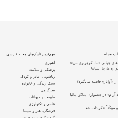
الب مجله
مهم‌ترین تایپک‌های مجله فارسی
‌های جهانی «ماه کوچولوی من»؛
آشپزی
ه ماربیا اسپانیا
پزشکی و سلامت
زناشویی، مادر و کودک
ز «آواتار» فاصله می‌گیرد؟
سبک زندگی و خانواده
سرگرمی
ام» در جشنواره ایماگو ایتالیا
طبیعت و حیوانات
علمی و تکنولوژی
 مؤکّداً تذکر داده شد
فرهنگی، هنر و سینما
گردشگری و مهاجرت