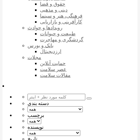
حقوق و قضا
دینی و مذهبی
فرهنگی، هنر و سینما
کارآفرینی و بازاریابی
رویدادها و حوادث
طبیعت و حیوانات
گردشگری و مهاجرت
بانک و بورس
ارزدیجیتال
مجلات
حمایت آنلاین
عصر سلامت
مقالات سلامت
دسته بندی
برچسب
نویسنده
تاریخ