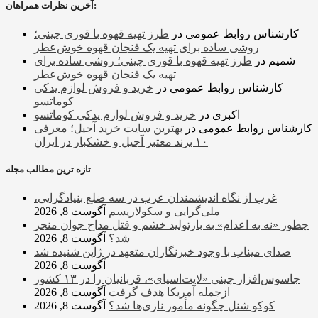
آخرین نظرات همراهان:
کارشناس روابط عمومی
در
طرز تهیه قهوه با قوری چینی؛
روشی ساده برای تهیه یک فنجان قهوه خوش‌عطر
شمیم
در
طرز تهیه قهوه با قوری چینی؛ روشی ساده برای
تهیه یک فنجان قهوه خوش‌عطر
کارشناس روابط عمومی
در
خرید و فروش لوازم یدکی
کوماتسو
اکبری
در
خرید و فروش لوازم یدکی کوماتسو
کارشناس روابط عمومی
در
بهترین سایت خرید آجیل؛ معرفی
۱۰ برند معتبر آجیل و خشکبار در ایران
تازه ترین مطالب مجله
غرب از نگاه اندیشمندان عرب در سه ضلع بنیادگرایی،
ملی‌گرایی و سکولاریسم
آگوست 8, 2026
چطور «نه به اعدام» به بازتولید خشم و قتل مداح جوان منجر
شد؟
آگوست 8, 2026
صدای میناب با وجود خبرنگاران متعهد در ژاپن شنیده شد
آگوست 8, 2026
جاسوس‌افزار چینی «لایت‌اسپای»، قربانیان را در ۱۳ کشور
ازجمله آمریکا هدف گرفت
آگوست 8, 2026
کوکو شنل چگونه مأمور نازی‌ها شد؟
آگوست 8, 2026