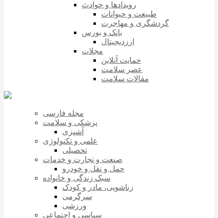
رویدادها و حوادث
طبیعت و حیوانات
گردشگری و مهاجرت
بانک و بورس
ارزدیجیتال
مجلات
حمایت آنلاین
عصر سلامت
مقالات سلامت
مجله فارسی
پزشکی و سلامت
آشپزی
علمی و تکنولوژی
تحصیلی
صنعت و تجارت و خدمات
حمل و نقل و خودرو
سبک زندگی و خانواده
زناشویی، مادر و کودک
سرگرمی
ورزشی
سیاسی و اجتماعی