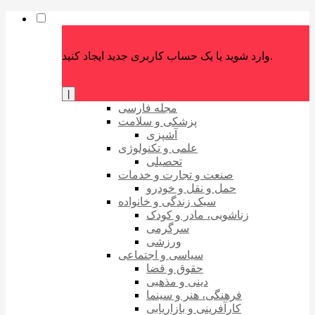
وارد شوید یا یک حساب کاربری جدید ایجاد کنید.
|
مجله فارسی
پزشکی و سلامت
آشپزی
علمی و تکنولوژی
تحصیلی
صنعت و تجارت و خدمات
حمل و نقل و خودرو
سبک زندگی و خانواده
زناشویی، مادر و کودک
سرگرمی
ورزشی
سیاسی و اجتماعی
حقوق و قضا
دینی و مذهبی
فرهنگی، هنر و سینما
کارآفرینی و بازاریابی