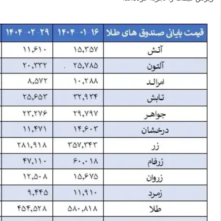
بگذارید.
کپی
لینک