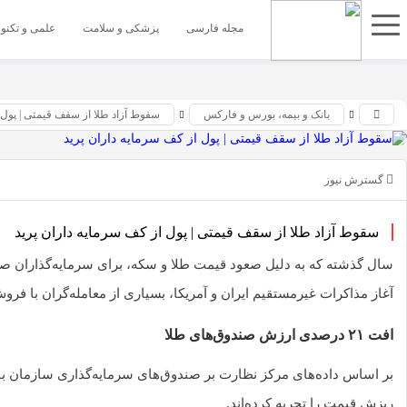
اشتراک
مجله فارسی
پزشکی و سلامت
علمی و تکنو
گذاری
با
استفاده
بانک و بیمه، بورس و فارکس
سقوط آزاد طلا از سقف قیمتی | پول 
از
روش‌های
زیر
گسترش نیوز
می‌توانید
این
سقوط آزاد طلا از سقف قیمتی | پول از کف سرمایه داران پرید
صفحه
را
آغاز مذاکرات غیرمستقیم ایران و آمریکا، بسیاری از معامله‌گران با فروش 
با
دوستان
افت ۲۱ درصدی ارزش صندوق‌های طلا
خود
به
اشتراک
ریزش قیمت را تجربه کرده‌اند.