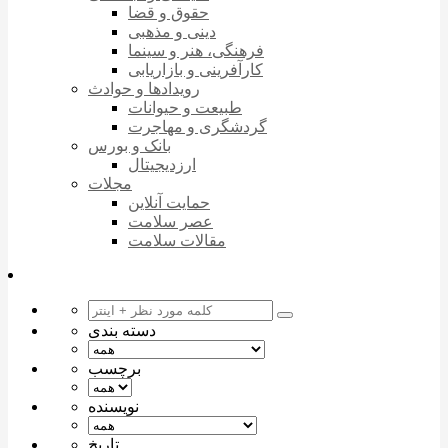
حقوق و قضا
دینی و مذهبی
فرهنگی، هنر و سینما
کارآفرینی و بازاریابی
رویدادها و حوادث
طبیعت و حیوانات
گردشگری و مهاجرت
بانک و بورس
ارزدیجیتال
مجلات
حمایت آنلاین
عصر سلامت
مقالات سلامت
دسته بندی
برچسب
نویسنده
تاریخ