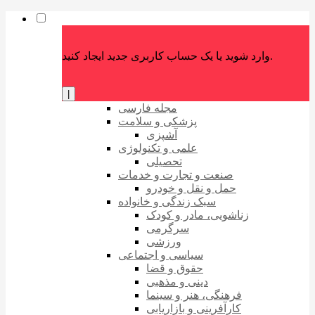
وارد شوید یا یک حساب کاربری جدید ایجاد کنید.
|
مجله فارسی
پزشکی و سلامت
آشپزی
علمی و تکنولوژی
تحصیلی
صنعت و تجارت و خدمات
حمل و نقل و خودرو
سبک زندگی و خانواده
زناشویی، مادر و کودک
سرگرمی
ورزشی
سیاسی و اجتماعی
حقوق و قضا
دینی و مذهبی
فرهنگی، هنر و سینما
کارآفرینی و بازاریابی