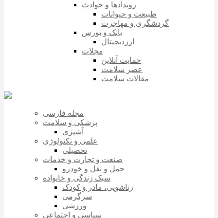
رویدادها و حوادث
طبیعت و حیوانات
گردشگری و مهاجرت
بانک و بورس
ارزدیجیتال
مجلات
حمایت آنلاین
عصر سلامت
مقالات سلامت
مجله فارسی
پزشکی و سلامت
آشپزی
علمی و تکنولوژی
تحصیلی
صنعت و تجارت و خدمات
حمل و نقل و خودرو
سبک زندگی و خانواده
زناشویی، مادر و کودک
سرگرمی
ورزشی
سیاسی و اجتماعی