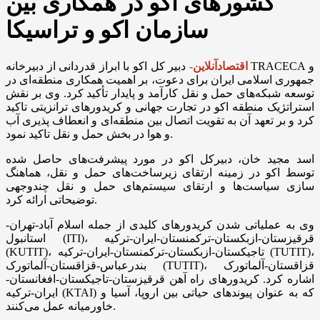
کشور‌های اکو در همکاری بین
سازمان اکو و تراسیکا
اقتصادآنلاین-
دبیر کل اکو با ابراز قدردانی از دبیرخانه TRACECA و
جمهوری اسلامی ایران برای دعوت، بر اهمیت همکاری منطقه‌ای در
توسعه شبکه‌های حمل و نقل کارآمد و پایدار تأکید کرد. وی بر نقش
استراتژیک منطقه اکو در تجارت جهانی و کریدور‌های ترانزیتی تاکید
کرد و بر تعهد آن به تقویت اتصال بین منطقه‌ای و انعطاف پذیری آب
و هوا در بخش حمل و نقل تاکید نمود.
اسد مجید خان، دبیرکل اکو در مورد پیشرفت‌های حاصل شده
توسط اکو در زمینه ارتقای زیرساخت‌های حمل و نقل، هماهنگ
سازی سیاست‌ها و ارتقای سیستم‌های حمل و نقل چندوجهی
توضیحاتی ارائه کرد.
وی به عملیاتی شدن کریدور‌های کلیدی از جمله اسلام آباد-تهران-
استانبول (ITI)، قرقیزستان-ازبکستان-ترکمنستان-ایران-ترکیه
(KUTIT)، تاجیکستان-ازبکستان-ترکمنستان-ایران-ترکیه (TUTIT)،
بندرعباس-قزاقستان-آلماتورک (TUTIT)، قزاقستان-آلماتورک
اشاره کرد. کریدور‌های راه آهن قرقیزستان-تاجیکستان-افغانستان-
ایران-ترکیه (KTAI) که به عنوان پیوند‌های حیاتی بین اروپا، آسیا و
خاورمیانه عمل می‌کنند.