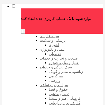
وارد شوید یا یک حساب کاربری جدید ایجاد کنید.
|
مجله فارسی
پزشکی و سلامت
آشپزی
علمی و تکنولوژی
تحصیلی
صنعت و تجارت و خدمات
حمل و نقل و خودرو
سبک زندگی و خانواده
زناشویی، مادر و کودک
سرگرمی
ورزشی
سیاسی و اجتماعی
حقوق و قضا
دینی و مذهبی
فرهنگی، هنر و سینما
کارآفرینی و بازاریابی