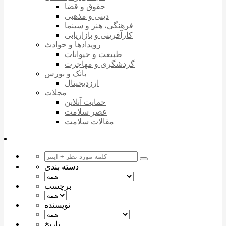
حقوق و قضا
دینی و مذهبی
فرهنگی، هنر و سینما
کارآفرینی و بازاریابی
رویدادها و حوادث
طبیعت و حیوانات
گردشگری و مهاجرت
بانک و بورس
ارزدیجیتال
مجلات
حمایت آنلاین
عصر سلامت
مقالات سلامت
دسته بندی
برچسب
نویسنده
تاریخ