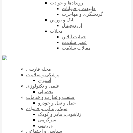
رویدادها و حوادث
طبیعت و حیوانات
گردشگری و مهاجرت
بانک و بورس
ارزدیجیتال
مجلات
حمایت آنلاین
عصر سلامت
مقالات سلامت
مجله فارسی
پزشکی و سلامت
آشپزی
علمی و تکنولوژی
تحصیلی
صنعت و تجارت و خدمات
حمل و نقل و خودرو
سبک زندگی و خانواده
زناشویی، مادر و کودک
سرگرمی
ورزشی
سیاسی و اجتماعی