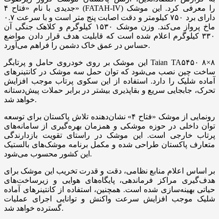
جدیدی با نام «فتاح ۴» (FATAH-IV) را معرفی کرد. این موشک
دارای برد ۷۵۰ کیلومتر و دقت اصابت پنج متر است و با سرعت ۰.۷
ماخ پرواز می‌کند. وزن موشک ۱۵۳۰ کیلوگرم و کلاهک جنگی آن
۳۳۰ کیلوگرم اعلام شده است که قابلیت هدف قرار دادن مواضع
حساس در عمق خاک دشمن را فراهم می‌آورد.
این موشک بر روی خودروی حامل و پرتابگر Taian TA۵۴۵۰ ۸×۸
ساخت چین نصب می‌شود که توان حمل سه موشک در کانتینرهای
آماده شلیک را دارد. استفاده از این سکوی پرتاب موجب افزایش
تحرک، جابجایی سریع و بقاپذیری بیشتر در برابر حملات پیش‌دستانه
خواهد شد.
رونمایی از موشک «فتاح ۴» نشان‌دهنده تلاش پاکستان برای توسعه
توان داخلی در حوزه موشکی و همزمان بهره‌گیری از سامانه‌های
پرتاب خارجی است. این موشک در راستای تقویت بازدارندگی
متعارف پاکستان طراحی شده و مکمل برنامه موشک‌های بالستیک
این کشور محسوب می‌شود.
بر اساس اعلام منابع نظامی، دقت و قدرت تخریب این موشک برای
هدف‌گیری مراکز فرماندهی، پایگاه‌های هوایی و زیرساخت‌های
حیاتی بهینه‌سازی شده است. همچنین، استفاده از کانتینرهای آماده
شلیک موجب افزایش سرعت واکنش و توانایی اجرای عملیات
گسترده خواهد شد.