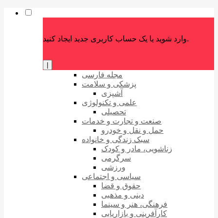
وارد شوید یا یک حساب کاربری جدید ایجاد کنید.
|
مجله فارسی
پزشکی و سلامت
آشپزی
علمی و تکنولوژی
تحصیلی
صنعت و تجارت و خدمات
حمل و نقل و خودرو
سبک زندگی و خانواده
زناشویی، مادر و کودک
سرگرمی
ورزشی
سیاسی و اجتماعی
حقوق و قضا
دینی و مذهبی
فرهنگی، هنر و سینما
کارآفرینی و بازاریابی