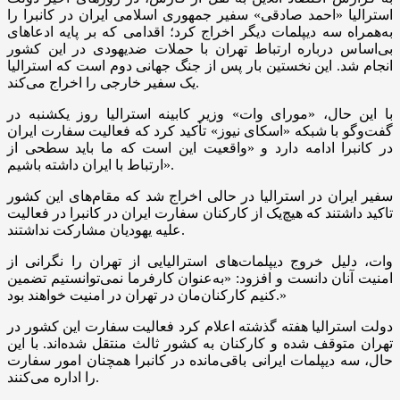
استرالیا «احمد صادقی» سفیر جمهوری اسلامی ایران در کانبرا را
به‌همراه سه دیپلمات دیگر اخراج کرد؛ اقدامی که بر پایه ادعا‌های
بی‌اساس درباره ارتباط تهران با حملات ضدیهودی در این کشور
انجام شد. این نخستین بار پس از جنگ جهانی دوم است که استرالیا
یک سفیر خارجی را اخراج می‌کند.
با این حال، «مورای وات» وزیر کابینه استرالیا روز یکشنبه در
گفت‌و‌گو با شبکه «اسکای نیوز» تأکید کرد که فعالیت سفارت ایران
در کانبرا ادامه دارد و «واقعیت این است که ما باید سطحی از
ارتباط با ایران داشته باشیم».
سفیر ایران در استرالیا در حالی اخراج شد که مقام‌های این کشور
تاکید داشتند که هیچ‌یک از کارکنان سفارت ایران در کانبرا در فعالیت
علیه یهودیان مشارکت نداشتند.
وات، دلیل خروج دیپلمات‌های استرالیایی از تهران را نگرانی از
امنیت آنان دانست و افزود: «به‌عنوان کارفرما نمی‌توانستیم تضمین
کنیم کارکنان‌مان در تهران در امنیت خواهند بود.»
دولت استرالیا هفته گذشته اعلام کرد فعالیت سفارت این کشور در
تهران متوقف شده و کارکنان به کشور ثالث منتقل شده‌اند. با این
حال، سه دیپلمات ایرانی باقی‌مانده در کانبرا همچنان امور سفارت
را اداره می‌کنند.