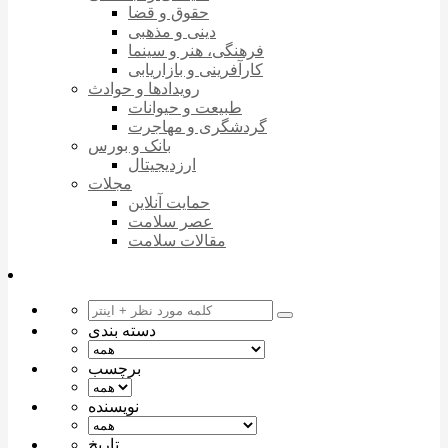
حقوق و قضا
دینی و مذهبی
فرهنگی، هنر و سینما
کارآفرینی و بازاریابی
رویدادها و حوادث
طبیعت و حیوانات
گردشگری و مهاجرت
بانک و بورس
ارزدیجیتال
مجلات
حمایت آنلاین
عصر سلامت
مقالات سلامت
دسته بندی
برچسب
نویسنده
تاریخ