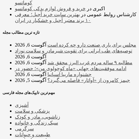
کوماتسو
اکبری
در
خرید و فروش لوازم یدکی کوماتسو
کارشناس روابط عمومی
در
بهترین سایت خرید آجیل؛ معرفی
۱۰ برند معتبر آجیل و خشکبار در ایران
تازه ترین مطالب مجله
مجلس برای یاری صنعت دارو چه کرده است
آگوست 6, 2026
توصیه‌های طب ایرانی برای تقویت شیرمادر و سلامت نوزاد
آگوست 6, 2026
مطالبه ۹ ساله مردم غرب البرز محقق شد
آگوست 6, 2026
ادامه موفقیت‌های جهانی «ماه کوچولوی من»؛ حضور در
جشنواره ماربیا اسپانیا
آگوست 6, 2026
جیمز کامرون از «آواتار» فاصله می‌گیرد؟
آگوست 5, 2026
مهم‌ترین تایپک‌های مجله فارسی
آشپزی
پزشکی و سلامت
زناشویی، مادر و کودک
سبک زندگی و خانواده
سرگرمی
طبیعت و حیوانات