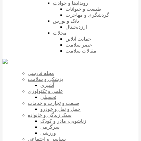
رویدادها و حوادث
طبیعت و حیوانات
گردشگری و مهاجرت
بانک و بورس
ارزدیجیتال
مجلات
حمایت آنلاین
عصر سلامت
مقالات سلامت
مجله فارسی
پزشکی و سلامت
آشپزی
علمی و تکنولوژی
تحصیلی
صنعت و تجارت و خدمات
حمل و نقل و خودرو
سبک زندگی و خانواده
زناشویی، مادر و کودک
سرگرمی
ورزشی
سیاسی و اجتماعی